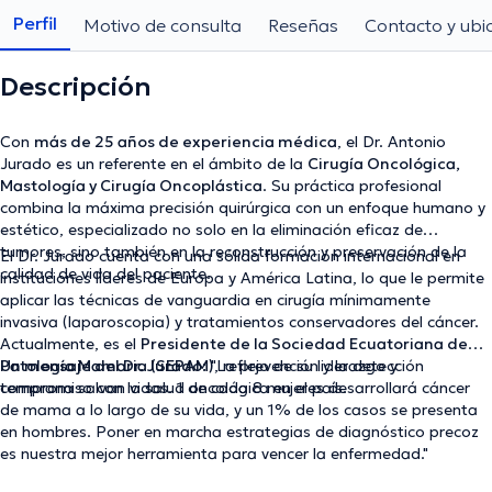
Perfil
Motivo de consulta
Reseñas
Contacto y ubi
Descripción
Con
más de 25 años de experiencia médica
, el Dr. Antonio
Jurado es un referente en el ámbito de la
Cirugía Oncológica,
Mastología y Cirugía Oncoplástica
. Su práctica profesional
combina la máxima precisión quirúrgica con un enfoque humano y
estético, especializado no solo en la eliminación eficaz de
tumores, sino también en la reconstrucción y preservación de la
El Dr. Jurado cuenta con una sólida formación internacional en
calidad de vida del paciente.
instituciones líderes de Europa y América Latina, lo que le permite
aplicar las técnicas de vanguardia en cirugía mínimamente
invasiva (laparoscopia) y tratamientos conservadores del cáncer.
Actualmente, es el
Presidente de la Sociedad Ecuatoriana de
Patología Mamaria (SEPAM)
Un mensaje del Dr. Jurado:
"La prevención y la detección
, reflejo de su liderazgo y
compromiso con la salud oncológica en el país.
temprana salvan vidas. 1 de cada 8 mujeres desarrollará cáncer
de mama a lo largo de su vida, y un 1% de los casos se presenta
en hombres. Poner en marcha estrategias de diagnóstico precoz
es nuestra mejor herramienta para vencer la enfermedad."