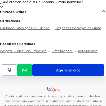
¿Qué idiomas habla el Dr. Antonio Jurado Bambino?
Enlaces Útiles
Otras áreas
Cirujanos Oncólogos en Cuenca
Cirujanos Oncólogos en Quito
Hospitales Cercanos
Hospital Clínica San Francisco
Omnihospital
Torre Médica
Solaris
Torre Médica Xima
Medical Vision GYE Sucursal Sur
Hospital Clínica Kennedy
Interhospital
Medical Vision GYE
Sucursal Norte
Agendar cita
Doctoranytime es una solución integral que asiste al usuario desde el
momento en que experimenta un síntoma médico hasta el momento en
que se resuelve, permitiéndole encontrar el mejor doctor de su elección,