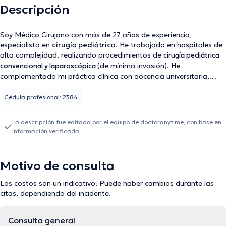
Descripción
Soy Médico Cirujano con más de 27 años de experiencia,
especialista en
cirugía pediátrica
. He trabajado en hospitales de
alta complejidad, realizando procedimientos de
cirugía pediátrica
(de mínima invasión). He
convencional y laparoscópica
complementado mi práctica clínica con docencia universitaria,
publicaciones científicas y participación como expositor a nivel
nacional. Mi ejercicio profesional se basa en la excelencia médica,
Cédula profesional: 2384
la actualización continua y el bienestar integral del
paciente
.
pediátrico
La descripción fue editada por el equipo de doctoranytime, con base en
información verificada.
Motivo de consulta
Los costos son un indicativo. Puede haber cambios durante las
citas, dependiendo del incidente.
Consulta general