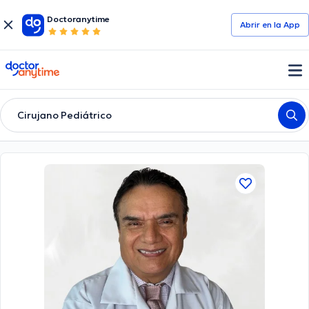
Doctoranytime
Abrir en la App
doctoranytime
Cirujano Pediátrico