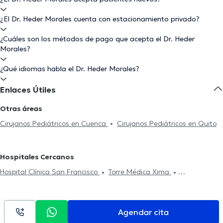
¿El Dr. Heder Morales cuenta con estacionamiento privado?
¿Cuáles son los métodos de pago que acepta el Dr. Heder
Morales?
¿Qué idiomas habla el Dr. Heder Morales?
Enlaces Útiles
Otras áreas
Cirujanos Pediátricos en Cuenca
Cirujanos Pediátricos en Quito
Hospitales Cercanos
Hospital Clínica San Francisco
Torre Médica Xima
Omnihospital
Torre Médica Solaris
Medical Vision GYE
Sucursal Sur
Hospital Clínica Kennedy
Interhospital
Medical
Vision GYE Sucursal Norte
Agendar cita