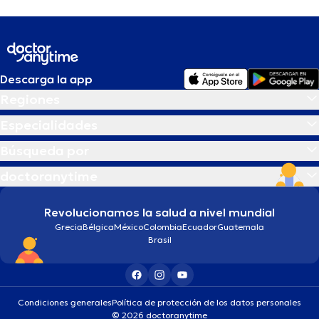
Descarga la app
Regiones
Especialidades
Búsqueda por
doctoranytime
Revolucionamos la salud a nivel mundial
Grecia
Bélgica
México
Colombia
Ecuador
Guatemala
Brasil
Condiciones generales
Política de protección de los datos personales
© 2026 doctoranytime