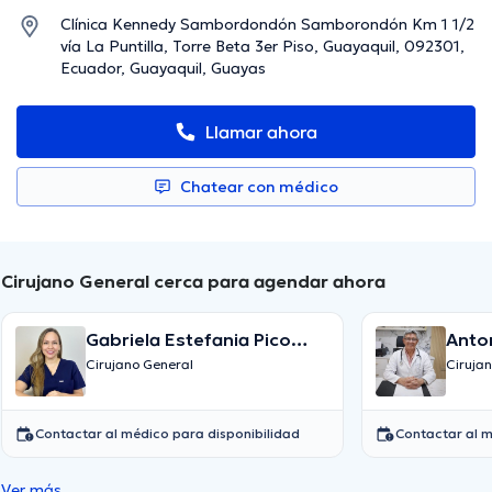
Clínica Kennedy Sambordondón Samborondón Km 1 1/2
vía La Puntilla, Torre Beta 3er Piso, Guayaquil, 092301,
Ecuador, Guayaquil, Guayas
Llamar ahora
Chatear con médico
Cirujano General cerca para agendar ahora
Gabriela Estefania Pico
Anto
Loor
Cirujano General
Ciruja
Contactar al médico para disponibilidad
Contactar al m
Ver más