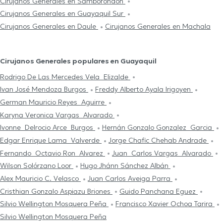
Cirujanos Generales en Samborondón
Cirujanos Generales en Guayaquil Sur
Cirujanos Generales en Daule
Cirujanos Generales en Machala
Cirujanos Generales populares en Guayaquil
Rodrigo De Las Mercedes Vela Elizalde
Ivan José Mendoza Burgos
Freddy Alberto Ayala Irigoyen
German Mauricio Reyes Aguirre
Karyna Veronica Vargas Alvarado
Ivonne Delrocio Arce Burgos
Hernán Gonzalo Gonzalez Garcia
Edgar Enrique Lama Valverde
Jorge Chafic Chehab Andrade
Fernando Octavio Ron Alvarez
Juan Carlos Vargas Alvarado
Wilson Solórzano Loor
Hugo Jhánn Sánchez Albán
Alex Mauricio C. Velasco
Juan Carlos Aveiga Parra
Cristhian Gonzalo Aspiazu Briones
Guido Panchana Eguez
Silvio Wellington Mosquera Peña
Francisco Xavier Ochoa Tarira
Silvio Wellington Mosquera Peña