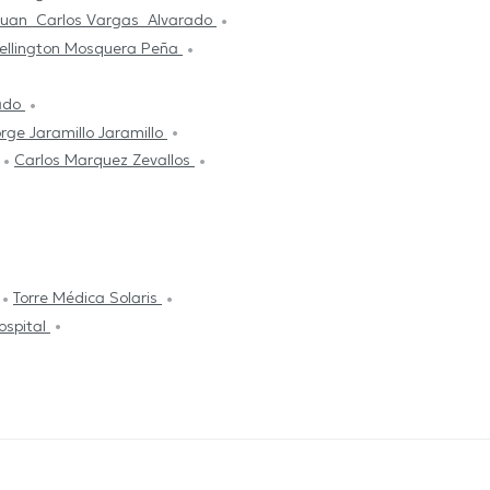
Juan Carlos Vargas Alvarado
Wellington Mosquera Peña
rado
orge Jaramillo Jaramillo
Carlos Marquez Zevallos
Torre Médica Solaris
ospital