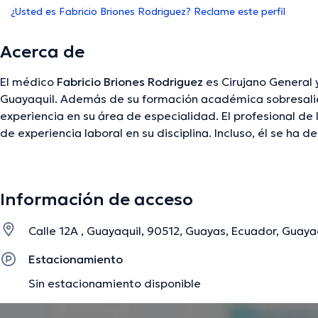
¿Usted es Fabricio Briones Rodriguez? Reclame este perfil
Acerca de
El médico
Fabricio Briones Rodriguez
es Cirujano General 
Guayaquil. Además de su formación académica sobresalie
experiencia en su área de especialidad. El profesional de
de experiencia laboral en su disciplina. Incluso, él se 
de diversas asociaciones médicas. Fabricio Briones Rodr
considerables conferencias con el fin de tener una forma
especialización y ha publicado numerosas publicaciones.
Información de acceso
Calle 12A , Guayaquil, 90512, Guayas, Ecuador, Guaya
La descripción fue editada por el equipo de doctoranytime, con base en infor
Estacionamiento
Sin estacionamiento disponible