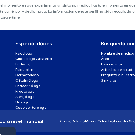
e el momento en que experimenta un síntoma médico hasta el momento en que s
nte con él por videollamada. La información de este perfil ha sido recopilada
ctoranytime.
Especialidades
Búsqueda po
Psicólogo
Nombre de médico
Ginecólogo Obstetra
Área
Pediatra
Especialidad
Psiquiatra
Artículos de salud
Dermatólogo
Pregunta a nuestro
Oftalmólogo
Servicios
Endocrinólogo
Proctólogo
Alergólogo
Urólogo
Gastroenterólogo
ud a nivel mundial
Grecia
Bélgica
México
Colombia
Ecuador
Gu
ies.