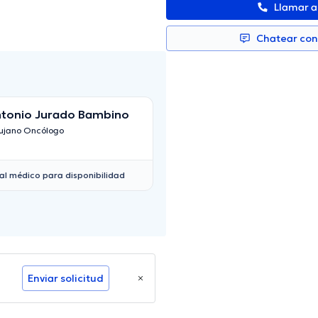
Llamar 
Chatear co
tonio Jurado Bambino
Heder Morales
rujano Oncólogo
Cirujano Pediátrico
al médico para disponibilidad
Enviar solicitud