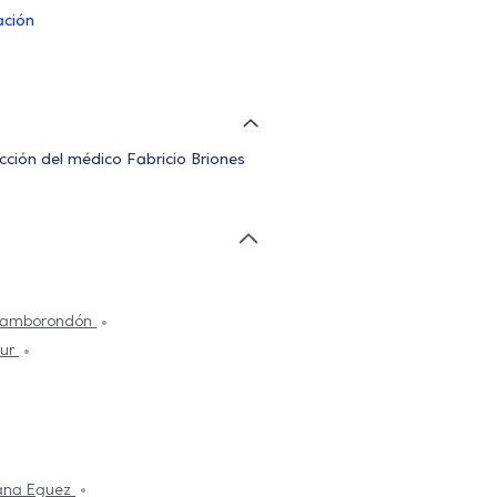
ación
ección del médico Fabricio Briones
 Samborondón
Sur
ana Eguez