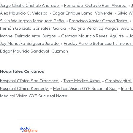
Jorge Chafic Chehab Andrade
Fernando Octavio Ron Alvarez
Alex Mauricio C. Velasco
Edgar Enrique Lama Valverde
Silvio 
Silvio Wellington Mosquera Peña
Francisco Xavier Ochoa Tarira
Hernán Gonzalo Gonzalez Garcia
Karyna Veronica Vargas Alva
Ivonne Delrocio Arce Burgos
German Mauricio Reyes Aguirre
J
Joy Mariuska Salguero Jurado
Freddy Aurelio Betancourt Jimenez
Edgar Mauricio Sandoval Guzman
Hospitales Cercanos
Hospital Clínica San Francisco
Torre Médica Xima
Omnihospital
Hospital Clínica Kennedy
Medical Vision GYE Sucursal Sur
Interh
Medical Vision GYE Sucursal Norte