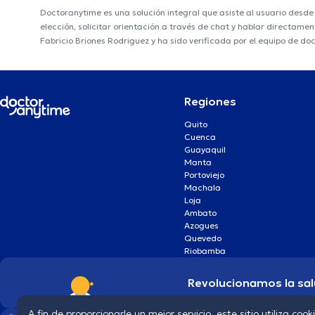
Doctoranytime es una solución integral que asiste al usuario desd
elección, solicitar orientación a través de chat y hablar directame
Fabricio Briones Rodriguez y ha sido verificada por el equipo de do
Regiones
Quito
Cuenca
Guayaquil
Manta
Portoviejo
Machala
Loja
Ambato
Azogues
Quevedo
Riobamba
Revolucionamos la sal
A fin de proporcionarle un mejor servicio, este sitio utiliza cook