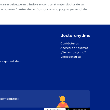
e resuelve, permitiéndole encontrar el mejor doctor de su
 con base en fuentes de confianza, como la página personal de
r
doctoranytime
Contáctenos
Acerca de nosotros
¿Necesita ayuda?
Videoconsulta
s especialistas
atemala
Brasil