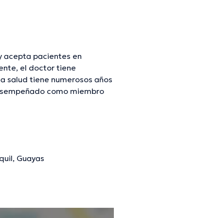
y acepta pacientes en
nte, el doctor tiene
 la salud tiene numerosos años
ha desempeñado como miembro
iguez ha colaborado en
ción continua en su ámbito de
quil, Guayas
mación verificada.