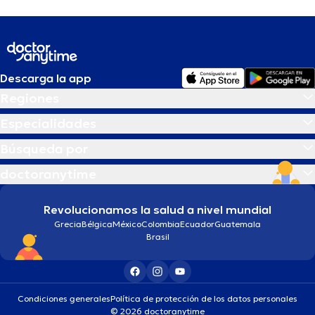
Descarga la app
Regiones
Especialidades
Búsqueda por
doctoranytime
Revolucionamos la salud a nivel mundial
Grecia
Bélgica
México
Colombia
Ecuador
Guatemala
Brasil
Condiciones generales
Política de protección de los datos personales
© 2026 doctoranytime