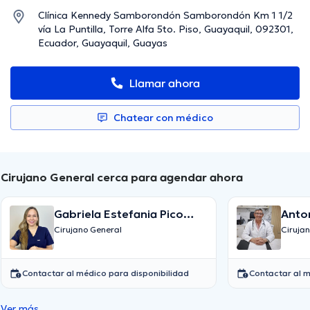
Clínica Kennedy Samborondón Samborondón Km 1 1/2
vía La Puntilla, Torre Alfa 5to. Piso, Guayaquil, 092301,
Ecuador, Guayaquil, Guayas
Llamar ahora
Chatear con médico
Cirujano General cerca para agendar ahora
Gabriela Estefania Pico
Anto
Loor
Cirujano General
Ciruja
Contactar al médico para disponibilidad
Contactar al m
Ver más