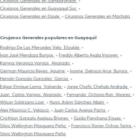
Cirujanos Generales en Samborondón
Cirujanos Generales en Guayaquil Sur
Cirujanos Generales en Daule
Cirujanos Generales en Machala
Cirujanos Generales populares en Guayaquil
Rodrigo De Las Mercedes Vela Elizalde
Ivan José Mendoza Burgos
Freddy Alberto Ayala Irigoyen
Karyna Veronica Vargas Alvarado
German Mauricio Reyes Aguirre
Ivonne Delrocio Arce Burgos
Hernán Gonzalo Gonzalez Garcia
Edgar Enrique Lama Valverde
Jorge Chafic Chehab Andrade
Juan Carlos Vargas Alvarado
Fernando Octavio Ron Alvarez
Wilson Solórzano Loor
Hugo Jhánn Sánchez Albán
Alex Mauricio C. Velasco
Juan Carlos Aveiga Parra
Cristhian Gonzalo Aspiazu Briones
Guido Panchana Eguez
Silvio Wellington Mosquera Peña
Francisco Xavier Ochoa Tarira
Silvio Wellington Mosquera Peña