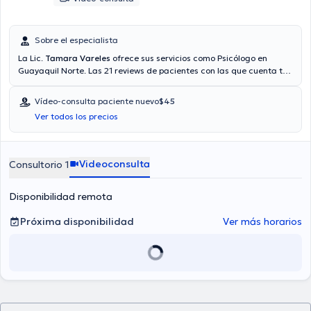
Sobre el especialista
La Lic.
Tamara Vareles
ofrece sus servicios como Psicólogo en
Guayaquil Norte. Las 21 reviews de pacientes con las que cuenta te
ayudan a saber más sobre ella. Si lo desea, tendrá la opción de
agendar una cita mediante videollamada. Aseguradoras tales
Vídeo-consulta paciente nuevo
$45
como Consulta privada son aceptadas. El precio de la consulta con
Ver todos los precios
la licenciada Tamara Vareles es de $45. En su consultorio abarca
todo lo relacionado con Ansiedad, Codependencia, Depresión ,
Duelo.
Videoconsulta
Consultorio 1
Disponibilidad remota
Próxima disponibilidad
Ver más horarios