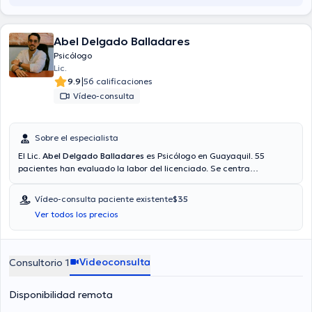
Abel Delgado Balladares
Psicólogo
Lic.
|
9.9
56 calificaciones
Vídeo-consulta
Sobre el especialista
El Lic.
Abel Delgado Balladares
es Psicólogo en Guayaquil. 55
pacientes han evaluado la labor del licenciado. Se centra
principalmente en Psicología Clínica, Tanatología. Si lo requiere,
podrá obtener una cita vía video-consulta. El especialista acepta
Vídeo-consulta paciente existente
$35
pacientes con las siguientes aseguradoras: Consulta privada, Vía
Ver todos los precios
reembolso con cualquier aseguradora. El precio de la consulta con
el licenciado Abel Delgado Balladares es de $35. En su consultorio
abarca todo lo relacionado con Ansiedad, Depresión , Duelo, Estrés.
Videoconsulta
Consultorio 1
Disponibilidad remota