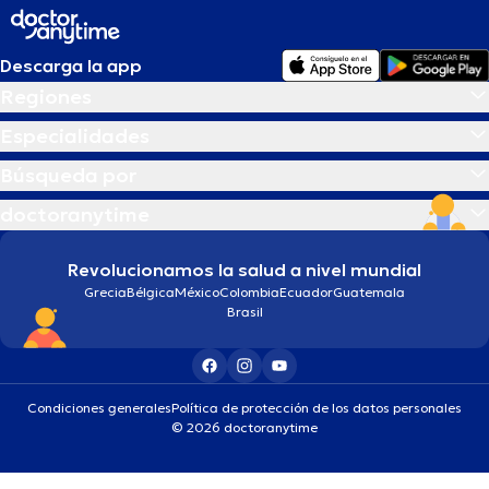
Descarga la app
Regiones
Especialidades
Búsqueda por
doctoranytime
Revolucionamos la salud a nivel mundial
Grecia
Bélgica
México
Colombia
Ecuador
Guatemala
Brasil
Condiciones generales
Política de protección de los datos personales
© 2026 doctoranytime