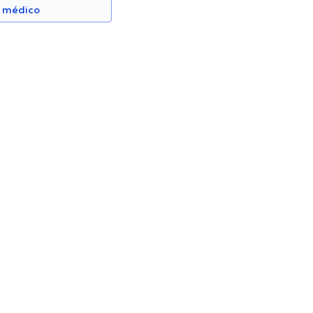
n médico
 Ayala
Abel Delgado Balladares
Psicólogo