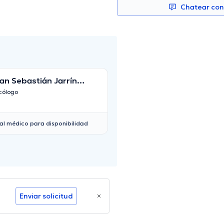
Chatear co
an Sebastián Jarrín
María Belén Borja
rcía
cólogo
Psicólogo
al médico para disponibilidad
Enviar solicitud