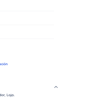
ación
or, Loja.