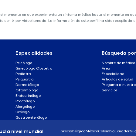
e el momento en que experimenta un síntoma médico hasta el momento en que s
nte con él por videollamada. La información de este perfil ha sido recopilada
Especialidades
Búsqueda po
Psicólogo
Nombre de médico
Ginecólogo Obstetra
Área
Pediatra
Especialidad
Psiquiatra
Artículos de salud
Dermatólogo
Pregunta a nuestro
Oftalmólogo
Servicios
Endocrinólogo
Proctólogo
Alergólogo
Urólogo
Gastroenterólogo
ud a nivel mundial
Grecia
Bélgica
México
Colombia
Ecuador
Gu