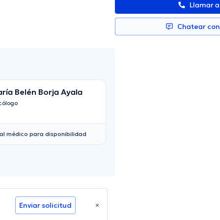
Llamar 
Chatear co
ría Belén Borja Ayala
Abel Delgado Bal
cólogo
Psicólogo
al médico para disponibilidad
Enviar solicitud