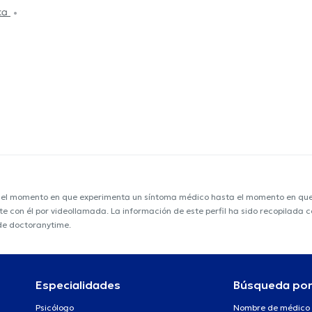
nca
e el momento en que experimenta un síntoma médico hasta el momento en que s
nte con él por videollamada. La información de este perfil ha sido recopilada
 de doctoranytime.
Especialidades
Búsqueda po
Psicólogo
Nombre de médico