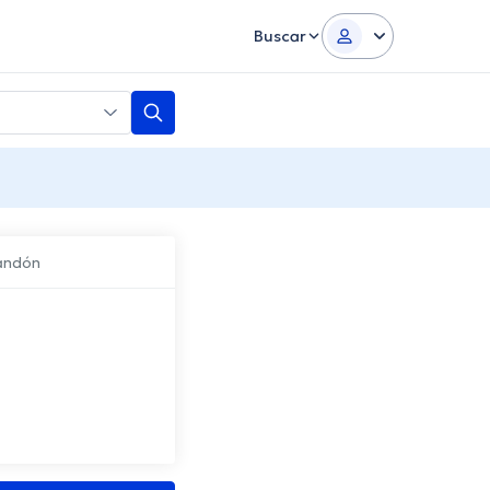
Buscar
candón