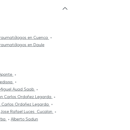
Traumatólogos en Cuenca
Traumatólogos en Daule
 Aponte
ledispa
 Miguel Auad Saab
uan Carlos Ordoñez Legarda
 Carlos Ordoñez Legarda
Jose Rafael Luces Cucalon
arba
Alberto Sadun