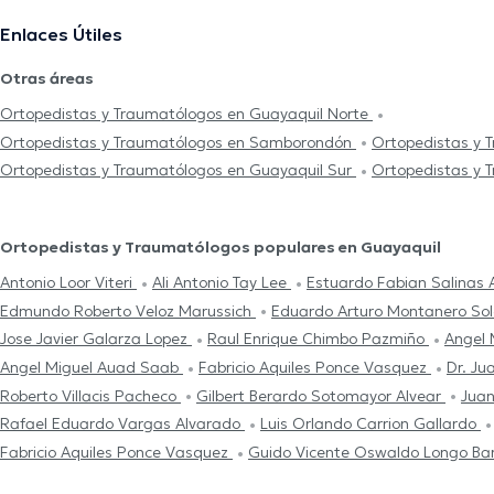
Enlaces Útiles
Otras áreas
Ortopedistas y Traumatólogos en Guayaquil Norte
Ortopedistas y Traumatólogos en Samborondón
Ortopedistas y 
Ortopedistas y Traumatólogos en Guayaquil Sur
Ortopedistas y 
Ortopedistas y Traumatólogos populares en Guayaquil
Antonio Loor Viteri
Ali Antonio Tay Lee
Estuardo Fabian Salinas
Edmundo Roberto Veloz Marussich
Eduardo Arturo Montanero So
Jose Javier Galarza Lopez
Raul Enrique Chimbo Pazmiño
Angel
Angel Miguel Auad Saab
Fabricio Aquiles Ponce Vasquez
Dr. J
Roberto Villacis Pacheco
Gilbert Berardo Sotomayor Alvear
Juan
Rafael Eduardo Vargas Alvarado
Luis Orlando Carrion Gallardo
Fabricio Aquiles Ponce Vasquez
Guido Vicente Oswaldo Longo B