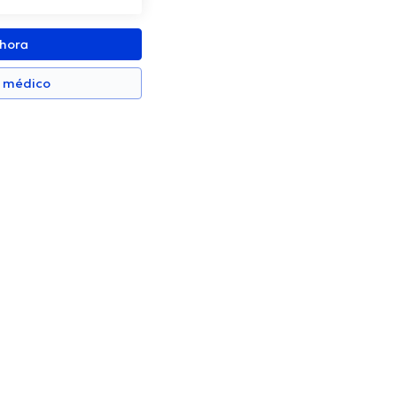
ahora
n médico
lla
Luis Valdivieso Vargas
ólogo
Ortopedista y Traumatólogo