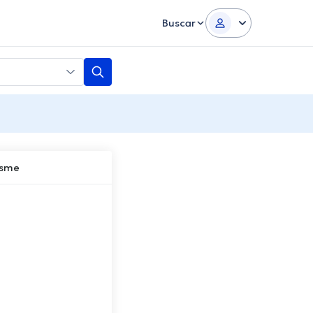
Buscar
usme