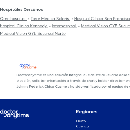
Hospitales Cercanos
Omnihospital
Torre Médica Solaris
Hospital Clínica San Francis
Hospital Clínica Kennedy
Interhospital
Medical Vision GYE Sucur
Medical Vision GYE Sucursal Norte
Doctoranytime es una solución integral que asiste al usuario desd
elección, solicitar orientación a través de chat y hablar directame
Johnny Federick Chica Cusme y ha sido verificada por el equipo de
Regiones
Quito
Cuenca