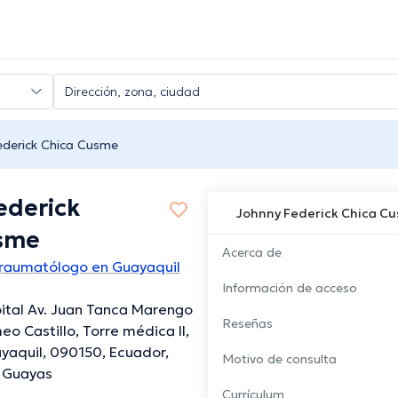
ederick Chica Cusme
ederick
Johnny Federick Chica C
sme
Acerca de
Traumatólogo en Guayaquil
Información de acceso
ital Av. Juan Tanca Marengo
Reseñas
eo Castillo, Torre médica II,
ayaquil, 090150, Ecuador,
Motivo de consulta
, Guayas
Currículum