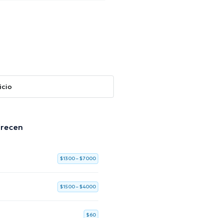
icio
frecen
$1300 – $7000
$1500 – $4000
$60