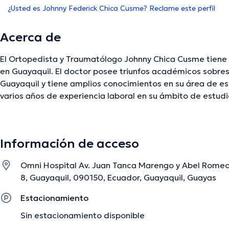
¿Usted es Johnny Federick Chica Cusme? Reclame este perfil
Acerca de
El Ortopedista y Traumatólogo Johnny Chica Cusme tiene d
en Guayaquil. El doctor posee triunfos académicos sobres
Guayaquil y tiene amplios conocimientos en su área de esp
varios años de experiencia laboral en su ámbito de estudio
participado como miembro de diversas asociaciones méd
participado en considerables conferencias con el objetiv
continua en su ámbito de especialización y ha anunciado d
Información de acceso
Omni Hospital Av. Juan Tanca Marengo y Abel Romeo C
La descripción fue editada por el equipo de doctoranytime, con base en infor
8, Guayaquil, 090150, Ecuador, Guayaquil, Guayas
Estacionamiento
Sin estacionamiento disponible