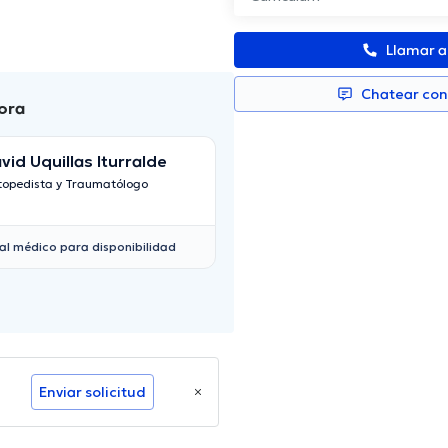
Llamar 
Chatear co
ora
vid Uquillas Iturralde
Dr. Ronnald Manti
topedista y Traumatólogo
Ortopedista y Traumat
al médico para disponibilidad
Enviar solicitud