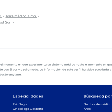
co
Torre Médica Xima
sal Sur
e el momento en que experimenta un síntoma médico hasta el momento en que s
nte con él por videollamada. La información de este perfil ha sido recopilada
 doctoranytime.
Especialidades
Búsqueda po
Psicólogo
Nombre de médico
Ginecólogo Obstetra
Área