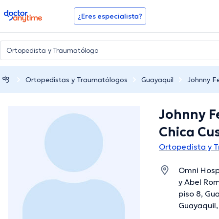
doctoranytime
¿Eres especialista?
Ortopedistas y Traumatólogos
Guayaquil
Johnny F
Johnny F
Chica Cu
Ortopedista y 
Omni Hosp
y Abel Rom
piso 8, Gu
Guayaquil