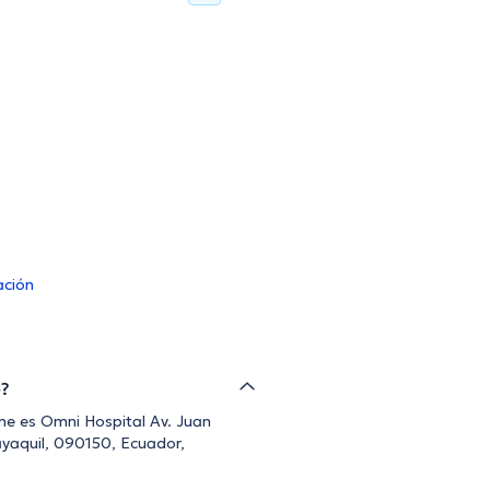
ación
e?
sme es Omni Hospital Av. Juan
ayaquil, 090150, Ecuador,