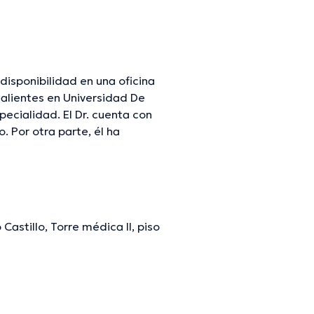
isponibilidad en una oficina
alientes en Universidad De
ecialidad. El Dr. cuenta con
. Por otra parte, él ha
icas. Johnny Chica Cusme ha
o de tener una formación
iversos artículos.
astillo, Torre médica II, piso
mación verificada.