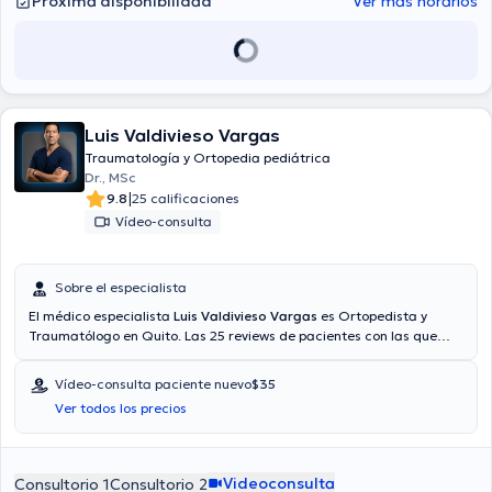
Próxima disponibilidad
Ver más horarios
Luis Valdivieso Vargas
Traumatología y Ortopedia pediátrica
Dr., MSc
|
9.8
25 calificaciones
Vídeo-consulta
Sobre el especialista
El médico especialista
Luis Valdivieso Vargas
es Ortopedista y
Traumatólogo en Quito. Las 25 reviews de pacientes con las que
cuenta te ayudan a conocer más sobre él. También tiene la opción
de agendar una cita médica vía video-consulta. Aseguradoras
Vídeo-consulta paciente nuevo
$35
tales como Consulta privada, Vía reembolso con cualquier
Ver todos los precios
aseguradora son aceptadas. El precio de la consulta con el médico
Luis Valdivieso Vargas es de $40.
Videoconsulta
Consultorio 1
Consultorio 2