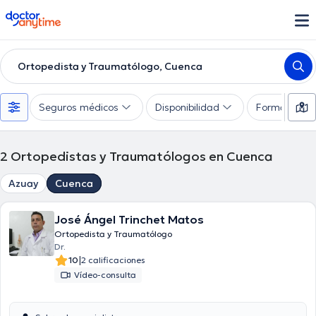
doctoranytime
Ortopedista y Traumatólogo, Cuenca
Seguros médicos
Disponibilidad
Formas de 
2
Ortopedistas y Traumatólogos en Cuenca
Azuay
Cuenca
José Ángel Trinchet Matos
Ortopedista y Traumatólogo
Dr.
|
10
2 calificaciones
Vídeo-consulta