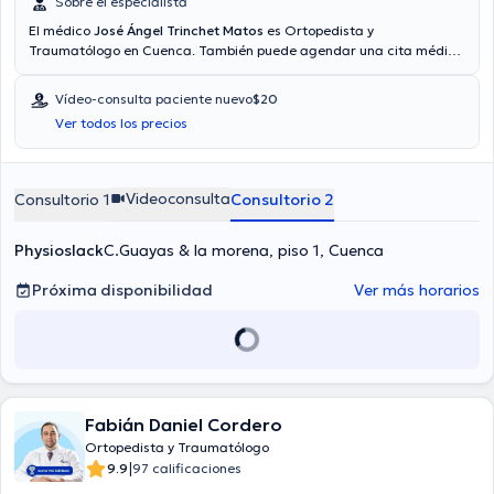
Sobre el especialista
El médico
José Ángel Trinchet Matos
es Ortopedista y
Traumatólogo en Cuenca. También puede agendar una cita médica
vía consulta mediante video. Aseguradoras tales como Consulta
privada, Vía reembolso con cualquier aseguradora son aceptadas.
Vídeo-consulta paciente nuevo
$20
El precio de la consulta con el doctor José Ángel Trinchet Matos es
Ver todos los precios
de $20.
Videoconsulta
Consultorio 1
Consultorio 2
Physioslack
C.Guayas & la morena, piso 1, Cuenca
Próxima disponibilidad
Ver más horarios
Fabián Daniel Cordero
Ortopedista y Traumatólogo
|
9.9
97 calificaciones