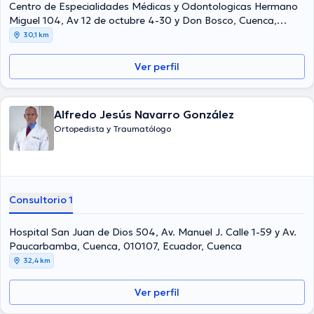
Centro de Especialidades Médicas y Odontologicas Hermano
Miguel 104, Av 12 de octubre 4-30 y Don Bosco, Cuenca,
010107, Ecuador, Cuenca
30,1 km
Ver perfil
Alfredo Jesús Navarro González
Ortopedista y Traumatólogo
Consultorio 1
Hospital San Juan de Dios 504, Av. Manuel J. Calle 1-59 y Av.
Paucarbamba, Cuenca, 010107, Ecuador, Cuenca
32,4 km
Ver perfil