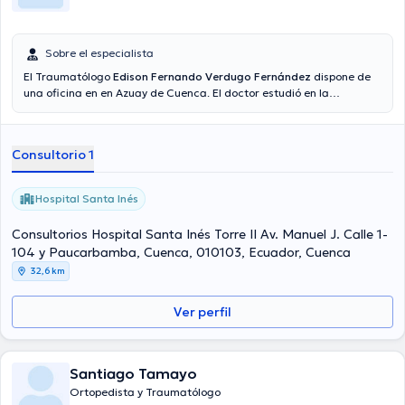
Sobre el especialista
El Traumatólogo
Edison Fernando Verdugo Fernández
dispone de
una oficina en en Azuay de Cuenca. El doctor estudió en la
Universidad De Guayaquil, Universidad Estatal y tiene varios años
de experiencia en su área de especialidad. El doctor tiene
numerosos años de experiencia laboral en su área de experiencia.
Consultorio 1
Además, él se ha destacados como miembro de diversas
asociaciones médicas. Edison Fernando Verdugo Fernández ha
cooperado en cuantiosas conferencias con la finalidad de tener
Hospital Santa Inés
una formación continua en su temática de especialización y ha
publicado numerosas ediciones.
Consultorios Hospital Santa Inés Torre II Av. Manuel J. Calle 1-
104 y Paucarbamba, Cuenca, 010103, Ecuador, Cuenca
32,6 km
Ver perfil
Santiago Tamayo
Ortopedista y Traumatólogo