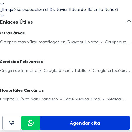
¿En qué se especializa el Dr. Javier Eduardo Barzallo Nuñez?
Enlaces Útiles
Otras áreas
Ortopedistas y Traumatólogos en Guayaquil Norte
Ortopedistas
y Traumatólogos en Cuenca
Ortopedistas y Traumatólogos en
Guayaquil Sur
Ortopedistas y Traumatólogos en Samborondón
Servicios Relevantes
Ortopedistas y Traumatólogos en Daule
Cirugía de la mano
Cirugía de pie y tobillo
Cirugía ortopédica y
traumatológica
Cirugía de hombro
Cirugía de columna
vertebral
Ozonoterapia
Hospitales Cercanos
Hospital Clínica San Francisco
Torre Médica Xima
Medical
Vision GYE Sucursal Sur
Omnihospital
Torre Médica Solaris
Hospital Clínica Kennedy
Interhospital
Medical Vision GYE
Sucursal Norte
Agendar cita