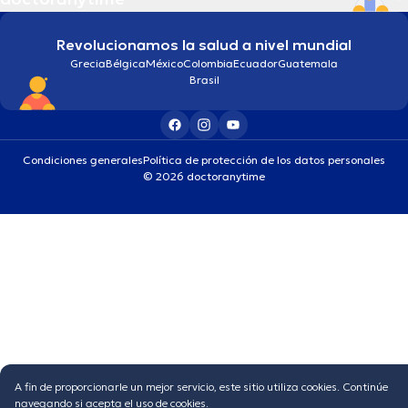
Revolucionamos la salud a nivel mundial
Grecia
Bélgica
México
Colombia
Ecuador
Guatemala
Brasil
Condiciones generales
Política de protección de los datos personales
© 2026 doctoranytime
A fin de proporcionarle un mejor servicio, este sitio utiliza cookies. Continúe
navegando si acepta el uso de cookies.