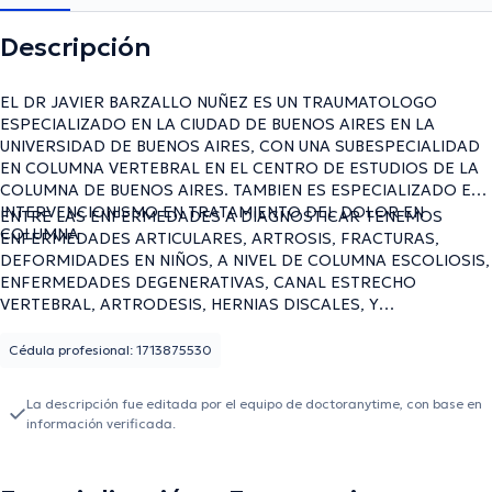
Descripción
EL DR JAVIER BARZALLO NUÑEZ ES UN TRAUMATOLOGO
ESPECIALIZADO EN LA CIUDAD DE BUENOS AIRES EN LA
UNIVERSIDAD DE BUENOS AIRES, CON UNA SUBESPECIALIDAD
EN COLUMNA VERTEBRAL EN EL CENTRO DE ESTUDIOS DE LA
COLUMNA DE BUENOS AIRES. TAMBIEN ES ESPECIALIZADO EN
INTERVENCIONISMO EN TRATAMIENTO DEL DOLOR EN
ENTRE LAS ENFERMEDADES A DIAGNOSTICAR TENEMOS
COLUMNA
ENFERMEDADES ARTICULARES, ARTROSIS, FRACTURAS,
DEFORMIDADES EN NIÑOS, A NIVEL DE COLUMNA ESCOLIOSIS,
ENFERMEDADES DEGENERATIVAS, CANAL ESTRECHO
VERTEBRAL, ARTRODESIS, HERNIAS DISCALES, Y
TRATAMIENTO DEL DOLOR EN COLUMNA LUMBAR Y CERVICAL
TALES COMO BLOQUEOS, RIZOTOMIA, NUCLEOPLASTIA, (
Cédula profesional: 1713875530
RADIOFRECUENCIA )
La descripción fue editada por el equipo de doctoranytime, con base en
información verificada.