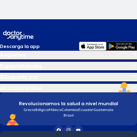
Descarga la app
Regiones
Especialidades
Búsqueda por
doctoranytime
Revolucionamos la salud a nivel mundial
Grecia
Bélgica
México
Colombia
Ecuador
Guatemala
Brasil