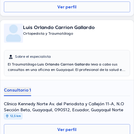
Ver perfil
Luis Orlando Carrion Gallardo
Ortopedista y Traumatólogo
Sobre el especialista
El Traumatólogo
Luis Orlando Carrion Gallardo
leva a cabo sus
consultas en una oficina en Guayaquil. El profesional de la salud es
egresado de la Universidad De Guayaquil, Universidad Estatal y
tiene amplios conocimientos en su área de especialidad. El doctor
cuenta con muchos años de experiencia laboral en su campo de
Consultorio 1
estudio. Adicionalmente, él se ha desempeñado como miembro de
diversas asociaciones médicas. Luis Orlando Carrion Gallardo ha
formado parte en múltiples conferencias con el ideal de tener una
Clínica Kennedy Norte Av. del Periodista y Callejón 11-A, N.O
formación continua en su disciplina de especialización y ha
Sección Beta, Guayaquil, 090512, Ecuador, Guayaquil Norte
publicado numerosas publicaciones.
12,5 km
Ver perfil