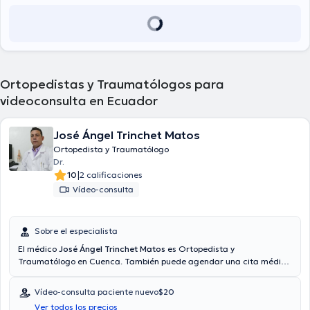
Ortopedistas y Traumatólogos para
videoconsulta en Ecuador
José Ángel Trinchet Matos
Ortopedista y Traumatólogo
Dr.
|
10
2 calificaciones
Vídeo-consulta
Sobre el especialista
El médico
José Ángel Trinchet Matos
es Ortopedista y
Traumatólogo en Cuenca. También puede agendar una cita médica
vía consulta mediante video. Aseguradoras tales como Consulta
privada, Vía reembolso con cualquier aseguradora son aceptadas.
Vídeo-consulta paciente nuevo
$20
El precio de la consulta con el doctor José Ángel Trinchet Matos es
Ver todos los precios