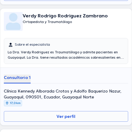
Verdy Rodrigo Rodriguez Zambrano
Ortopedista y Traumatólogo
Sobre el especialista
La Dra. Verdy Rodriguez es Traumatólogo y admite pacientes en
Guayaquil. La Dra. tiene resultados académicos sobresalientes en
Universidad De Guayaquil y tiene amplios conocimientos en su área
de especialidad. La doctora tiene 13 años de práctica profesional.
Por otro lado, ella se ha desempeñado como miembro de diversas
Consultorio 1
asociaciones médicas. Verdy Rodriguez ha cooperado en
cuantiosas conferencias con el fin de tener una formación continua
en su campo de especialización y ha difundido diferentes
Clínica Kennedy Alborada Crotos y Adolfo Baquerizo Nazur,
comunicados.
Guayaquil, 090501, Ecuador, Guayaquil Norte
17,0 km
Ver perfil