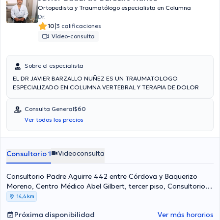
Ortopedista y Traumatólogo especialista en Columna
Dr.
|
10
3 calificaciones
Vídeo-consulta
Sobre el especialista
EL DR JAVIER BARZALLO NUÑEZ ES UN TRAUMATOLOGO
ESPECIALIZADO EN COLUMNA VERTEBRAL Y TERAPIA DE DOLOR
Consulta General
$60
Ver todos los precios
Videoconsulta
Consultorio 1
Consultorio Padre Aguirre 442 entre Córdova y Baquerizo
Moreno, Centro Médico Abel Gilbert, tercer piso, Consultorio
304. Frente a la emergencia de la Clínica Guayaquil.,
14,4 km
Guayaquil
Próxima disponibilidad
Ver más horarios