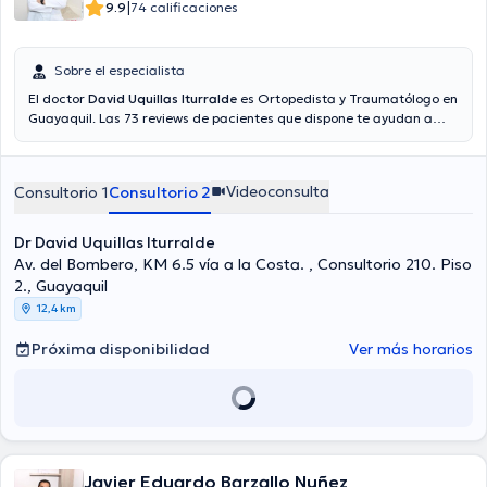
|
9.9
74 calificaciones
Sobre el especialista
El doctor
David Uquillas Iturralde
es Ortopedista y Traumatólogo en
Guayaquil. Las 73 reviews de pacientes que dispone te ayudan a
saber más acerca de él. El médico acepta citas con las siguientes
aseguradoras: Latina salud, Vumi Latina.
Videoconsulta
Consultorio 1
Consultorio 2
Dr David Uquillas Iturralde
Av. del Bombero, KM 6.5 vía a la Costa. , Consultorio 210. Piso
2., Guayaquil
12,4 km
Próxima disponibilidad
Ver más horarios
Javier Eduardo Barzallo Nuñez