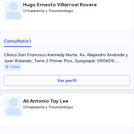
Hugo Ernesto Villarroel Rovere
Ortopedista y Traumatólogo
Consultorio 1
Clínica San Francisco Kennedy Norte, Av. Alejandro Andrade y
Juan Rolando, Torre 2 Primer Piso, Guayaquil, 090609,
Ecuador, Guayaquil Norte
7,0 km
Ver perfil
Ali Antonio Tay Lee
Ortopedista y Traumatólogo