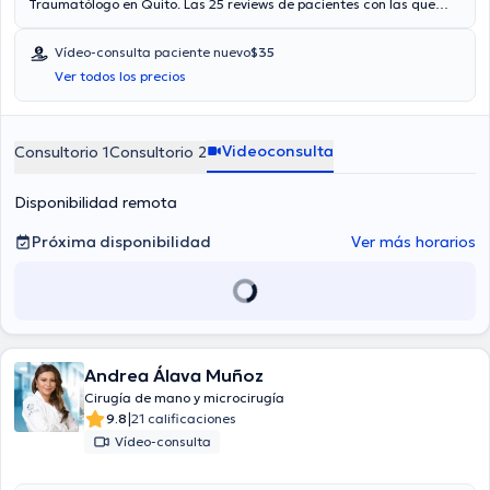
Traumatólogo en Quito. Las 25 reviews de pacientes con las que
cuenta te ayudan a conocer más sobre él. También tiene la opción
de agendar una cita médica vía video-consulta. Aseguradoras
Vídeo-consulta paciente nuevo
$35
tales como Consulta privada, Vía reembolso con cualquier
Ver todos los precios
aseguradora son aceptadas. El precio de la consulta con el médico
Luis Valdivieso Vargas es de $40.
Videoconsulta
Consultorio 1
Consultorio 2
Disponibilidad remota
Próxima disponibilidad
Ver más horarios
Andrea Álava Muñoz
Cirugía de mano y microcirugía
|
9.8
21 calificaciones
Vídeo-consulta