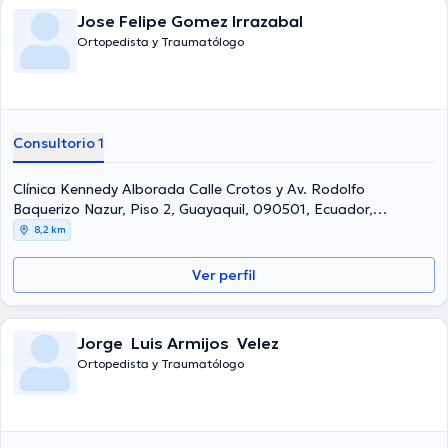
Jose Felipe Gomez Irrazabal
Ortopedista y Traumatólogo
Consultorio 1
Clínica Kennedy Alborada Calle Crotos y Av. Rodolfo
Baquerizo Nazur, Piso 2, Guayaquil, 090501, Ecuador,
Guayaquil Norte
8,2 km
Ver perfil
Jorge Luis Armijos Velez
Ortopedista y Traumatólogo