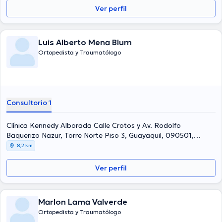
Ver perfil
Luis Alberto Mena Blum
Ortopedista y Traumatólogo
Consultorio 1
Clínica Kennedy Alborada Calle Crotos y Av. Rodolfo
Baquerizo Nazur, Torre Norte Piso 3, Guayaquil, 090501,
Ecuador, Guayaquil Norte
8,2 km
Ver perfil
Marlon Lama Valverde
Ortopedista y Traumatólogo