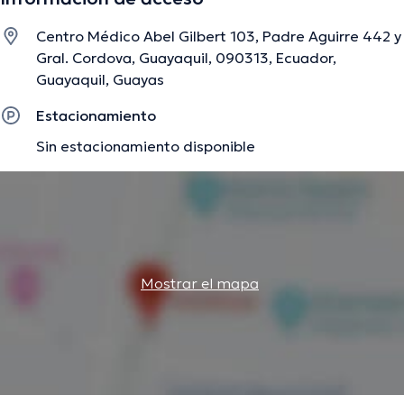
médicas. Xavier Reyes Feijo ha participado en
abundantes conferencias con la intención de lograr tener
Centro Médico Abel Gilbert 103, Padre Aguirre 442 y
una formación continua en su campo de especialización y
Gral. Cordova, Guayaquil, 090313, Ecuador,
ha publicado numerosas publicaciones.
Guayaquil, Guayas
Estacionamiento
La descripción fue editada por el equipo de doctoranytime, con base en
Sin estacionamiento disponible
información verificada.
Mostrar el mapa