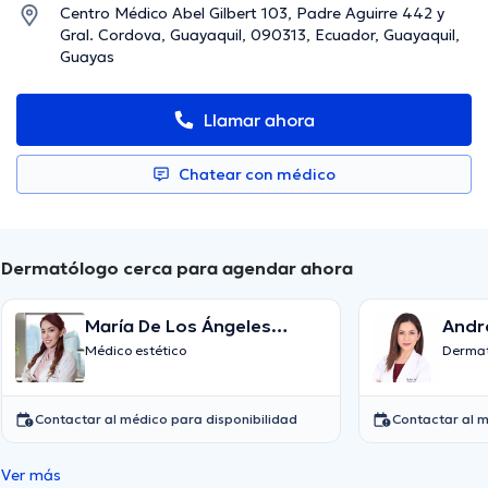
Centro Médico Abel Gilbert 103, Padre Aguirre 442 y
Gral. Cordova, Guayaquil, 090313, Ecuador, Guayaquil,
Guayas
Llamar ahora
Chatear con médico
Dermatólogo cerca para agendar ahora
María De Los Ángeles
Andr
Caamones Villafuerte
Médico estético
Dermat
Contactar al médico para disponibilidad
Contactar al m
Ver más