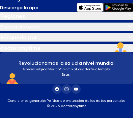
Descarga la app
Regiones
Especialidades
Búsqueda por
doctoranytime
Revolucionamos la salud a nivel mundial
Grecia
Bélgica
México
Colombia
Ecuador
Guatemala
Brasil
Condiciones generales
Política de protección de los datos personales
© 2026 doctoranytime