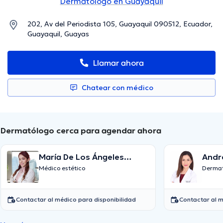
Dermatólogo en Guayaquil
202, Av del Periodista 105, Guayaquil 090512, Ecuador,
Guayaquil, Guayas
Llamar ahora
Chatear con médico
Dermatólogo cerca para agendar ahora
María De Los Ángeles
Andr
Caamones Villafuerte
Médico estético
Dermat
Contactar al médico para disponibilidad
Contactar al m