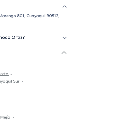
 Marengo 801, Guayaquil 90512,
noco Ortiz?
Norte
ayaquil Sur
 Mejía