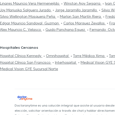
Linares Mauricio Vera Hermenejildo
Winston Ajoy Segarra
Ivan 
Joy Mariuska Salguero Jurado
Jorge Jaramillo Jaramillo
Silvio 
Silvio Wellington Mosquera Peña
Marlon San Martín Riera
Fredd
Edgar Mauricio Sandoval Guzman
Carlos Marquez Zevallos
Fra
Alex Mauricio C. Velasco
Guido Panchana Eguez
Fernando Octa
Hospitales Cercanos
Hospital Clínica Kennedy
Omnihospital
Torre Médica Xima
Tor
Hospital Clínica San Francisco
Interhospital
Medical Vision GYE 
Medical Vision GYE Sucursal Norte
Doctoranytime es una solución integral que asiste al usuario desd
elección, solicitar orientación a través de chat y hablar directame