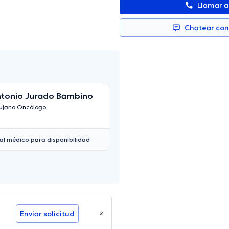
Llamar 
Chatear co
tonio Jurado Bambino
Heder Morales
rujano Oncólogo
Cirujano Pediátrico
al médico para disponibilidad
Enviar solicitud