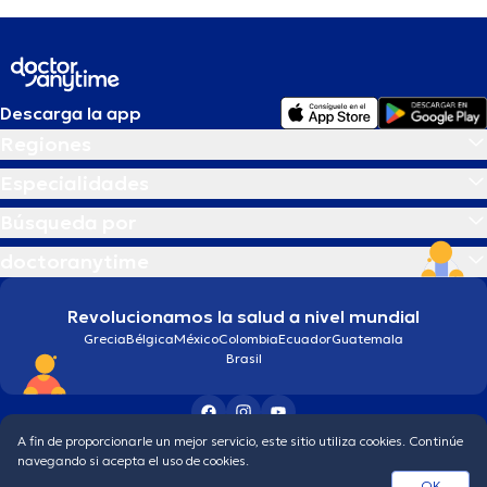
Descarga la app
Regiones
Especialidades
Búsqueda por
doctoranytime
Revolucionamos la salud a nivel mundial
Grecia
Bélgica
México
Colombia
Ecuador
Guatemala
Brasil
A fin de proporcionarle un mejor servicio, este sitio utiliza cookies. Continúe
Condiciones generales
Política de protección de los datos personales
navegando si acepta el uso de cookies.
© 2026 doctoranytime
OK