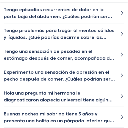
Tengo episodios recurrentes de dolor en la
parte baja del abdomen. ¿Cuáles podrían ser
las posibles causas de este dolor abdominal y
cuándo debería buscar atención médica?
Tengo problemas para tragar alimentos sólidos
y líquidos. ¿Qué podrías decirme sobre las
posibles causas de la disfagia y cuándo debería
buscar ayuda médica?
Tengo una sensación de pesadez en el
estómago después de comer, acompañada de
eructos frecuentes. ¿Cuáles podrían ser las
posibles causas de esta sensación y cuándo
Experimento una sensación de opresión en el
debería buscar orientación médica?
pecho después de comer. ¿Cuáles podrían ser
las posibles causas de esta sensación de
opresión y cuándo debería buscar atención
Hola una pregunta mi hermana le
médica?
diagnosticaron alopecia universal tiene algún
tratamiento para q le vuelva a crecer el cabello
las cejas y pestañas , aunque ya le están
Buenas noches mi sobrino tiene 5 años y
creciendo de a poquito pero lento y chiquititos
presenta una bolita en un párpado inferior que
pelitos blancos y unos negros con las cejas y
por momentos se desaparece y nuevamente le