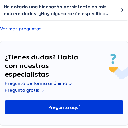
pestañas igual algún tratamiento q le ayude a
vuelve aparecer, qué especialista nos puede
He notado una hinchazón persistente en mis
crecer o esa enfermedad ya no tiene
ayudar?
extremidades. ¿Hay alguna razón específica
tratamiento?
para esta hinchazón y cuándo debería buscar
atención médica?
Ver más preguntas
¿Tienes dudas? Habla
con nuestros
especialistas
Pregunta de forma anónima
Pregunta gratis
Pregunta aquí