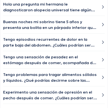
Hola una pregunta mi hermana le
diagnosticaron alopecia universal tiene algún
tratamiento para q le vuelva a crecer el cabello
las cejas y pestañas , aunque ya le están
Buenas noches mi sobrino tiene 5 años y
creciendo de a poquito pero lento y chiquititos
presenta una bolita en un párpado inferior que
pelitos blancos y unos negros con las cejas y
por momentos se desaparece y nuevamente le
pestañas igual algún tratamiento q le ayude a
vuelve aparecer, qué especialista nos puede
Tengo episodios recurrentes de dolor en la
crecer o esa enfermedad ya no tiene
ayudar?
parte baja del abdomen. ¿Cuáles podrían ser
tratamiento?
las posibles causas de este dolor abdominal y
cuándo debería buscar atención médica?
Tengo una sensación de pesadez en el
estómago después de comer, acompañada de
eructos frecuentes. ¿Cuáles podrían ser las
posibles causas de esta sensación y cuándo
Tengo problemas para tragar alimentos sólidos
debería buscar orientación médica?
y líquidos. ¿Qué podrías decirme sobre las
posibles causas de la disfagia y cuándo debería
buscar ayuda médica?
Experimento una sensación de opresión en el
pecho después de comer. ¿Cuáles podrían ser
las posibles causas de esta sensación de