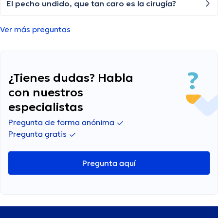
opresión y cuándo debería buscar atención
El pecho undido, que tan caro es la cirugía?
médica?
Ver más preguntas
¿Tienes dudas? Habla
con nuestros
especialistas
Pregunta de forma anónima
Pregunta gratis
Pregunta aquí