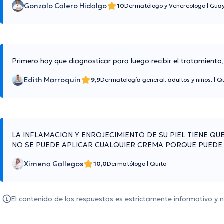
Gonzalo Calero Hidalgo
10
Dermatólogo y Venereologo
|
Guay
Primero hay que diagnosticar para luego recibir el tratamient
Edith Marroquin
9,9
Dermatología general, adultos y niños.
|
Qu
LA INFLAMACION Y ENROJECIMIENTO DE SU PIEL TIENE 
NO SE PUEDE APLICAR CUALQUIER CREMA PORQUE PUED
Ximena Gallegos
10,0
Dermatólogo
|
Quito
El contenido de las respuestas es estrictamente informativo y