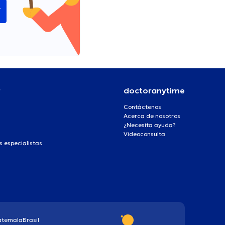
í
r
doctoranytime
Contáctenos
Acerca de nosotros
¿Necesita ayuda?
Videoconsulta
s especialistas
atemala
Brasil