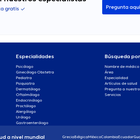
Pregunta aqu
a gratis
Especialidades
Búsqueda po
Psicólogo
Nombre de médico
Ginecólogo Obstetra
Área
Pediatra
Especialidad
Psiquiatra
Artículos de salud
Dermatólogo
Pregunta a nuestro
Oftalmólogo
Servicios
Endocrinólogo
Proctólogo
Alergólogo
Urólogo
Gastroenterólogo
ud a nivel mundial
Grecia
Bélgica
México
Colombia
Ecuador
Gu