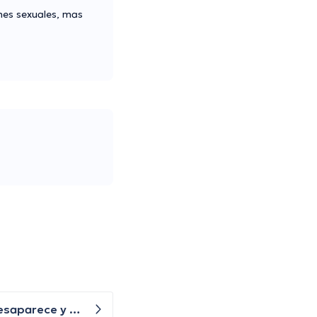
ones sexuales, mas
Buenas noches mi sobrino tiene 5 años y presenta una bolita en un párpado inferior que por momentos se desaparece y nuevamente le vuelve aparecer, qué especialista nos puede ayudar?