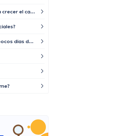
Hola una pregunta mi hermana le diagnosticaron alopecia universal tiene algún tratamiento para q le vuelva a crecer el cabello las cejas y pestañas , aunque ya le están creciendo de a poquito pero lento y chiquititos pelitos blancos y unos negros con las cejas y pestañas igual algún tratamiento q le ayude a crecer o esa enfermedad ya no tiene tratamiento?
ciales?
Buenas tardes, me han estado saliendo unas bolitas en la axila, son muy dolorosas pero desaparecen unos pocos dias despues, solo duran uno o 2 dias, que puede ser? debo preocuparme?
rme?