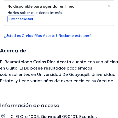
No disponible para agendar en línea
Hazles saber que tienes interés
Enviar solicitud
¿Usted es Carlos Ríos Acosta? Reclame este perfil
Acerca de
El Reumatólogo
Carlos Ríos Acosta
cuenta con una oficina
en Quito. El Dr. posee resultados académicos
sobresalientes en Universidad De Guayaquil, Universidad
Estatal y tiene varios años de experiencia en su área de
especialidad. El doctor tiene varios años de experiencia
laboral en su temática de estudio. Por otra parte, él se ha
desempeñado como miembro de diversas asociaciones
Información de acceso
médicas. Carlos Ríos Acosta ha colaborado en
considerables conferencias con el ideal de tener una
C. El Oro 1005, Guayaquil 090101, Ecuador,