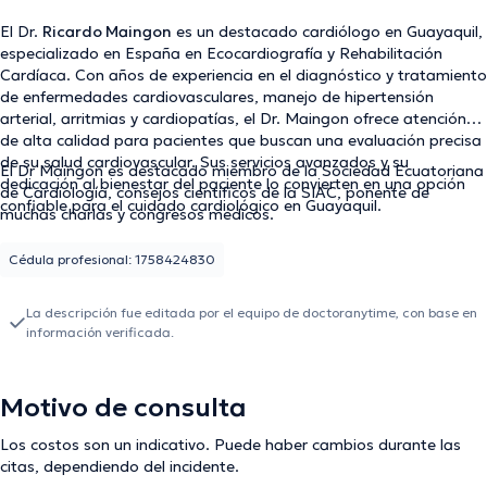
El Dr.
Ricardo Maingon
es un destacado cardiólogo en Guayaquil,
especializado en España en Ecocardiografía y Rehabilitación
Cardíaca. Con años de experiencia en el diagnóstico y tratamiento
de enfermedades cardiovasculares, manejo de hipertensión
arterial, arritmias y cardiopatías, el Dr. Maingon ofrece atención
de alta calidad para pacientes que buscan una evaluación precisa
de su salud cardiovascular. Sus servicios avanzados y su
El Dr Maingon es destacado miembro de la Sociedad Ecuatoriana
dedicación al bienestar del paciente lo convierten en una opción
de Cardiología, consejos científicos de la SIAC, ponente de
confiable para el cuidado cardiológico en Guayaquil.
muchas charlas y congresos médicos.
Cédula profesional: 1758424830
La descripción fue editada por el equipo de doctoranytime, con base en
información verificada.
Motivo de consulta
Los costos son un indicativo. Puede haber cambios durante las
citas, dependiendo del incidente.