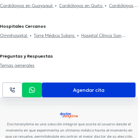
Cardiólogos en Guayaquil
Cardiólogos en Quito
Cardiólogos
en Samborondón
Cardiólogos en Daule
Hospitales Cercanos
Omnihospital
Torre Médica Solaris
Hospital Clínica San
Francisco
Torre Médica Xima
Hospital Clínica Kennedy
Interhospital
Medical Vision GYE Sucursal Sur
Medical Vision
Preguntas y Respuestas
GYE Sucursal Norte
Temas generales
Agendar cita
Doctoranytime es una solución integral que asiste al usuario desde el
momento en que experimenta un síntoma médico hasta el momento en
que se resuelve, permitiéndole encontrar el mejor doctor de su elección,