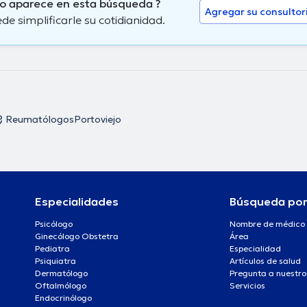
no aparece en esta búsqueda ?
Agregar su consultor
 simplificarle su cotidianidad.
Reumatólogos
Portoviejo
Especialidades
Búsqueda po
Psicólogo
Nombre de médico
Ginecólogo Obstetra
Área
Pediatra
Especialidad
Psiquiatra
Artículos de salud
Dermatólogo
Pregunta a nuestro
Oftalmólogo
Servicios
Endocrinólogo