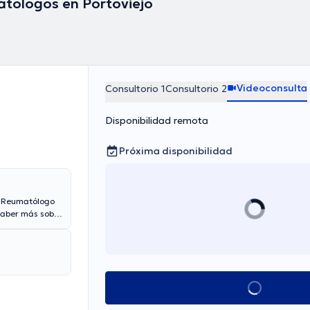
tólogos en Portoviejo
Videoconsulta
Consultorio 1
Consultorio 2
Disponibilidad remota
Próxima disponibilidad
o Reumatólogo
 saber más sobre
pta pacientes
 cualquier
nica Gabriela
Ver más horarios