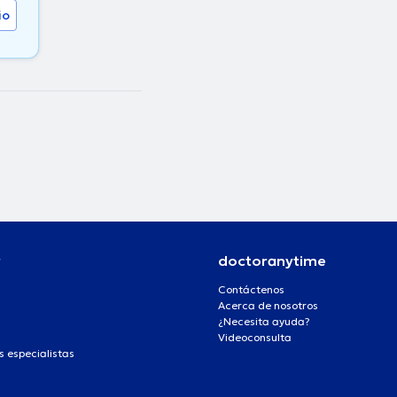
io
r
doctoranytime
Contáctenos
Acerca de nosotros
¿Necesita ayuda?
Videoconsulta
s especialistas