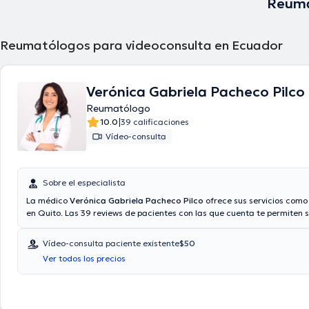
Reuma
Reumatólogos para videoconsulta en Ecuador
Verónica Gabriela Pacheco Pilco
Reumatólogo
|
10.0
39 calificaciones
Vídeo-consulta
Sobre el especialista
La médico
Verónica Gabriela Pacheco Pilco
ofrece sus servicios com
en Quito. Las 39 reviews de pacientes con las que cuenta te permiten
ella. La médico cuenta con la opción de videollamada. La doctora ace
con las siguientes aseguradoras: Consulta privada, Vía reembolso con
Vídeo-consulta paciente existente
$50
aseguradora. El precio de la consulta con la médico especialista Veró
Ver todos los precios
Pacheco Pilco es de $50.