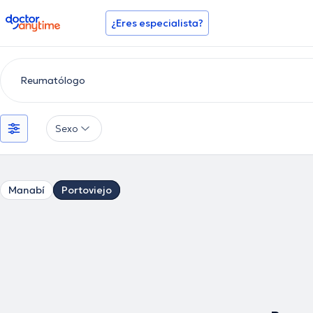
doctoranytime
¿Eres especialista?
Sexo
Manabí
Portoviejo