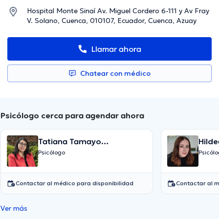
Hospital Monte Sinaí Av. Miguel Cordero 6-111 y Av Fray
V. Solano, Cuenca, 010107, Ecuador, Cuenca, Azuay
Llamar ahora
Chatear con médico
Psicólogo cerca para agendar ahora
Tatiana Tamayo
Hild
Campoverde, Master
Psicólogo
Psicól
Terapias de Tercera
generación
Contactar al médico para disponibilidad
Contactar al m
Ver más