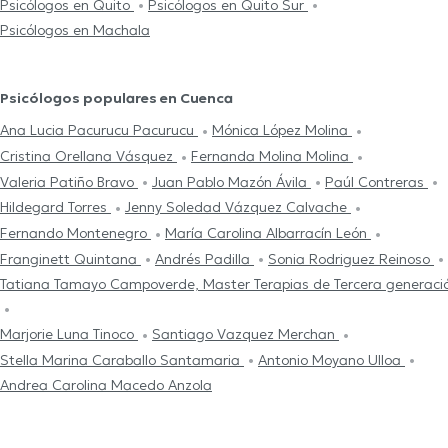
Psicólogos en Quito
Psicólogos en Quito Sur
Psicólogos en Machala
Psicólogos populares en Cuenca
Ana Lucia Pacurucu Pacurucu
Mónica López Molina
Cristina Orellana Vásquez
Fernanda Molina Molina
Valeria Patiño Bravo
Juan Pablo Mazón Ávila
Paúl Contreras
Hildegard Torres
Jenny Soledad Vázquez Calvache
Fernando Montenegro
María Carolina Albarracín León
Franginett Quintana
Andrés Padilla
Sonia Rodriguez Reinoso
Tatiana Tamayo Campoverde, Master Terapias de Tercera generaci
Marjorie Luna Tinoco
Santiago Vazquez Merchan
Stella Marina Caraballo Santamaria
Antonio Moyano Ulloa
Andrea Carolina Macedo Anzola