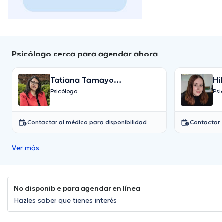
Psicólogo cerca para agendar ahora
Tatiana Tamayo
Hi
Campoverde, Master
Psicólogo
Psi
Terapias de Tercera
generación
Contactar al médico para disponibilidad
Contactar 
Ver más
No disponible para agendar en línea
Hazles saber que tienes interés