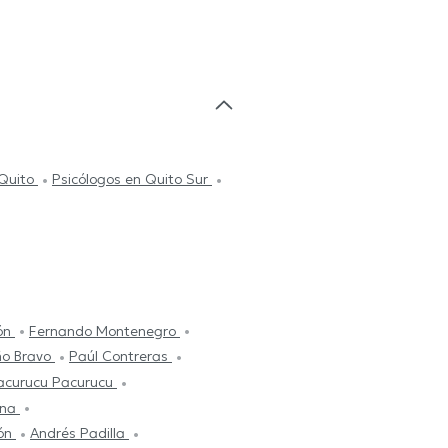
 Quito
Psicólogos en Quito Sur
ión
Fernando Montenegro
ño Bravo
Paúl Contreras
acurucu Pacurucu
ana
eón
Andrés Padilla