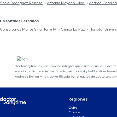
Sonia Rodriguez Reinoso
Antonio Moyano Ulloa
Andrea Carolin
Hospitales Cercanos
Consultorios Monte Sinaí Torre IV
Clínica La Paz
Hospital Univers
Doctoranytime es una solución integral que asiste al usuario desd
elección, solicitar orientación a través de chat y hablar directame
Andrade Bolivar y ha sido verificada por el equipo de doctoranytim
Regiones
Quito
Cuenca
Guayaquil