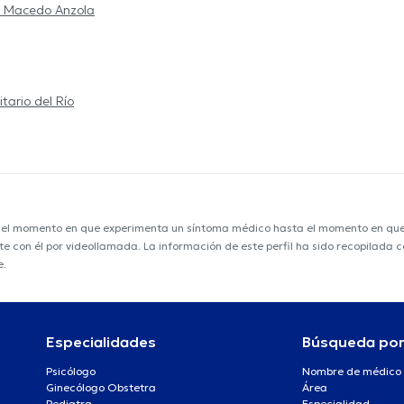
a Macedo Anzola
itario del Río
e el momento en que experimenta un síntoma médico hasta el momento en que s
nte con él por videollamada. La información de este perfil ha sido recopilada
e.
Especialidades
Búsqueda po
Psicólogo
Nombre de médico
Ginecólogo Obstetra
Área
Pediatra
Especialidad