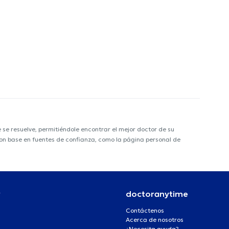
e resuelve, permitiéndole encontrar el mejor doctor de su
 con base en fuentes de confianza, como la página personal de
r
doctoranytime
Contáctenos
Acerca de nosotros
¿Necesita ayuda?