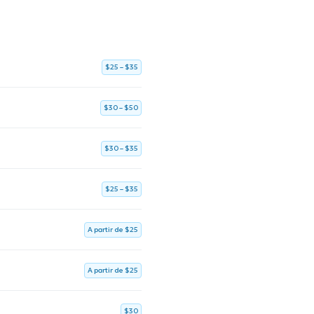
$25 – $35
$30 – $50
$30 – $35
$25 – $35
A partir de $25
A partir de $25
$30