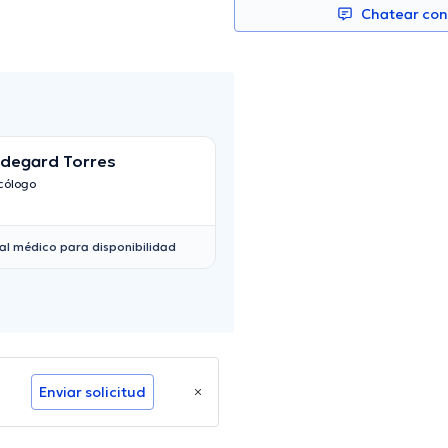
Chatear co
ldegard Torres
Mónica López Mo
cólogo
Psicólogo
al médico para disponibilidad
Enviar solicitud