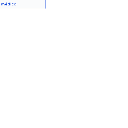
n médico
lina
Valeria Patiño Bravo
Psicólogo