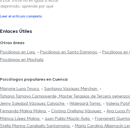
Estar triste no es igual a estar
deprimido, aprende por qué
Leer el artículo completo
Enlaces Útiles
Otras áreas
Psicólogos en Loja
Psicólogos en Santo Domingo
Psicólogos en
Psicólogos en Machala
Psicólogos populares en Cuenca
Marjorie Luna Tinoco
Santiago Vazquez Merchan
Tatiana Tamayo Campoverde, Master Terapias de Tercera generac
Jenny Soledad Vázquez Calvache
Hildegard Torres
Valeria Pati
Fernanda Molina Molina
Cristina Orellana Vásquez
Ana Lucia P
Mónica López Molina
Juan Pablo Mazón Ávila
Franginett Quint
Stella Marina Caraballo Santamaria
María Carolina Albarracín L