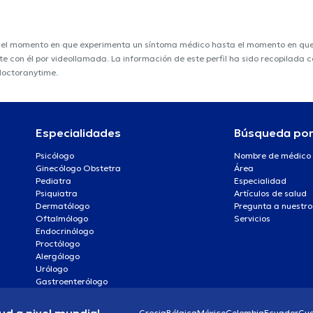
e el momento en que experimenta un síntoma médico hasta el momento en que s
nte con él por videollamada. La información de este perfil ha sido recopilada
 doctoranytime.
Especialidades
Búsqueda po
Psicólogo
Nombre de médico
Ginecólogo Obstetra
Área
Pediatra
Especialidad
Psiquiatra
Artículos de salud
Dermatólogo
Pregunta a nuestro
Oftalmólogo
Servicios
Endocrinólogo
Proctólogo
Alergólogo
Urólogo
Gastroenterólogo
Grecia
Bélgica
México
Colombia
Ecuador
Gu