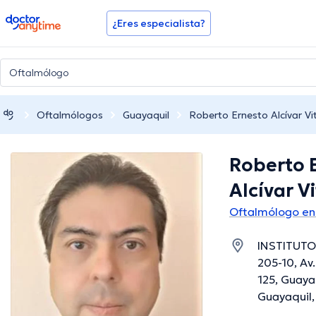
doctoranytime
¿Eres especialista?
Oftalmólogos
Guayaquil
Roberto Ernesto Alcívar Vit
Roberto 
Alcívar Vi
Oftalmólogo en
INSTITUTO
205-10, Av
125, Guaya
Guayaquil