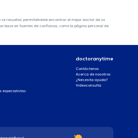
e resuelve, permitiéndole encontrar el mejor doctor de su
 con base en fuentes de confianza, como la página personal de
r
doctoranytime
Contáctenos
Acerca de nosotros
¿Necesita ayuda?
Videoconsulta
s especialistas
atemala
Brasil