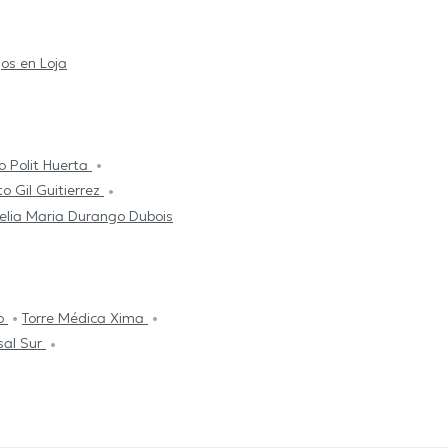
os en Loja
o Polit Huerta
to Gil Guitierrez
elia Maria Durango Dubois
co
Torre Médica Xima
sal Sur