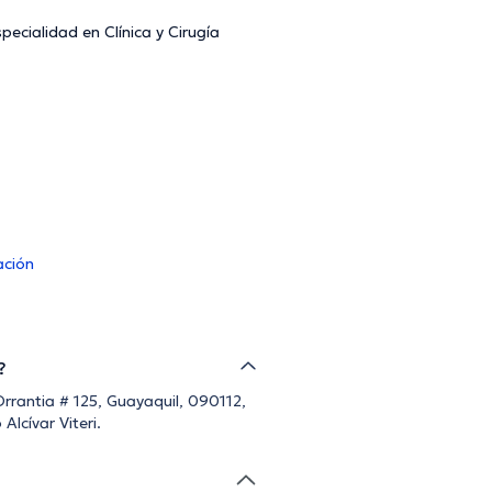
ecialidad en Clínica y Cirugía
ación
?
rantia # 125, Guayaquil, 090112,
Alcívar Viteri.