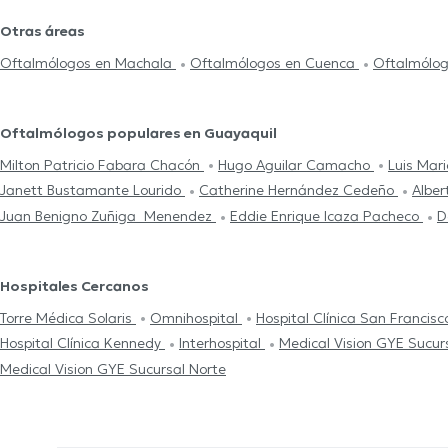
Otras áreas
Oftalmólogos en Machala
Oftalmólogos en Cuenca
Oftalmólog
Oftalmólogos populares en Guayaquil
Milton Patricio Fabara Chacón
Hugo Aguilar Camacho
Luis Mari
Janett Bustamante Lourido
Catherine Hernández Cedeño
Alber
Juan Benigno Zuñiga Menendez
Eddie Enrique Icaza Pacheco
D
Hospitales Cercanos
Torre Médica Solaris
Omnihospital
Hospital Clínica San Francis
Hospital Clínica Kennedy
Interhospital
Medical Vision GYE Sucur
Medical Vision GYE Sucursal Norte