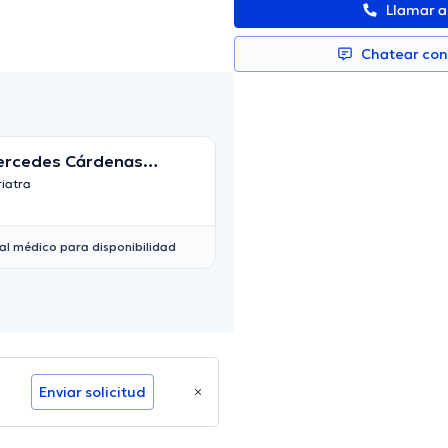
Llamar 
Chatear co
ercedes Cárdenas
Santiago Anchat
ominguez
iatra
Optometrista
al médico para disponibilidad
Enviar solicitud