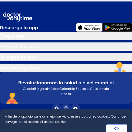
Descarga la app
Regiones
Especialidades
Búsqueda por
doctoranytime
Revolucionamos la salud a nivel mundial
Grecia
Bélgica
México
Colombia
Ecuador
Guatemala
Brasil
A fin de proporcionarle un mejor servicio, este sitio utiliza cookies. Continúe
Condiciones generales
Política de protección de los datos personales
navegando si acepta el uso de cookies.
© 2026 doctoranytime
OK