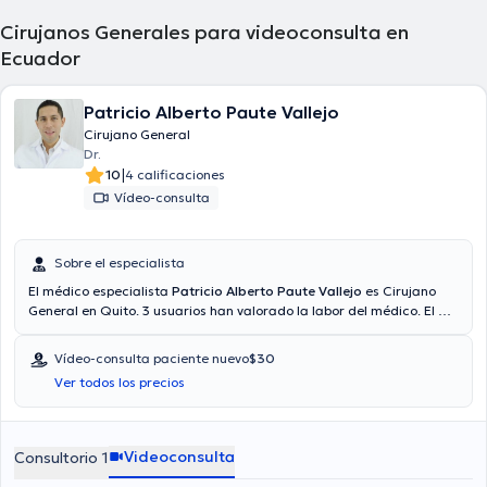
Cirujanos Generales para videoconsulta en
Ecuador
Patricio Alberto Paute Vallejo
Cirujano General
Dr.
|
10
4 calificaciones
Vídeo-consulta
Sobre el especialista
El médico especialista
Patricio Alberto Paute Vallejo
es Cirujano
General en Quito. 3 usuarios han valorado la labor del médico. El Dr.
cuenta con servicio de video-consulta. El médico proporciona
mejores precios con las siguientes aseguradoras: Consulta privada,
Vídeo-consulta paciente nuevo
$30
Plan Vital - Medicina Prepagada, Vía reembolso con cualquier
Ver todos los precios
aseguradora. El precio de la consulta con el médico Patricio Alberto
Paute Vallejo es de $40. Algunos de los servicios médicos ofrecidos
en el consultorio son: Apendicitis, Cirugía digestiva, Hernias, Cirugía
de vesícula biliar.
Videoconsulta
Consultorio 1