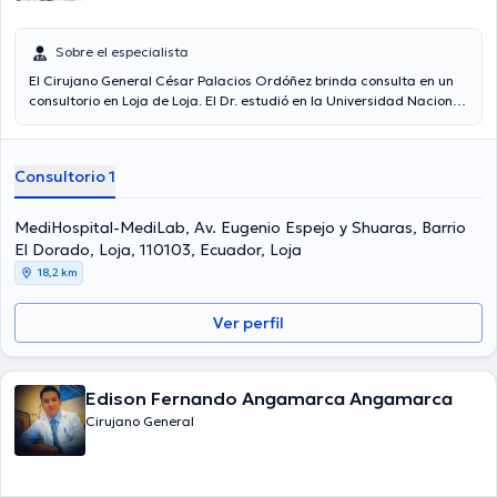
Sobre el especialista
El Cirujano General César Palacios Ordóñez brinda consulta en un
consultorio en Loja de Loja. El Dr. estudió en la Universidad Nacional
De Loja y tiene amplios conocimientos en su área de especialidad. El
médico posee años de experiencia laboral en su área de
especialización. Igualmente, él se ha desempeñado como miembro
Consultorio 1
de diversas asociaciones médicas. César Palacios Ordóñez ha
compartido en considerables conferencias con la intención de
lograr tener una formación continua en su temática de
MediHospital-MediLab, Av. Eugenio Espejo y Shuaras, Barrio
especialización y ha compartido numerosos artículos.
El Dorado, Loja, 110103, Ecuador, Loja
18,2 km
Ver perfil
Edison Fernando Angamarca Angamarca
Cirujano General