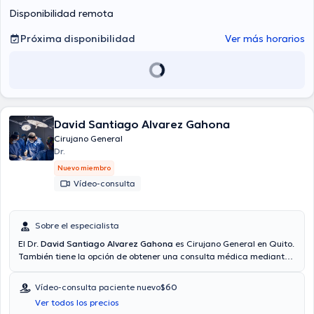
Disponibilidad remota
Próxima disponibilidad
Ver más horarios
David Santiago Alvarez Gahona
Cirujano General
Dr.
Nuevo miembro
Vídeo-consulta
Sobre el especialista
El Dr.
David Santiago Alvarez Gahona
es Cirujano General en Quito.
También tiene la opción de obtener una consulta médica mediante
videollamada. Aseguradoras tales como Consulta privada, Vía
reembolso con cualquier aseguradora son aceptadas. El precio de
Vídeo-consulta paciente nuevo
$60
la consulta con el médico especialista David Santiago Alvarez
Ver todos los precios
Gahona es de $60.