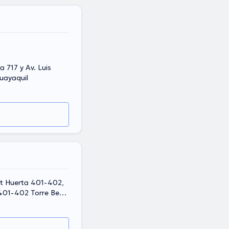
 717 y Av. Luis
uayaquil
it Huerta 401-402,
401-402 Torre Beta,