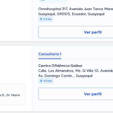
Omnihospital 317, Avenida Juan Tanca Maren
Guayaquil, 090513, Ecuador, Guayaquil
5,5 km
Ver perfil
Consultorio 1
Centro Oftálmico Gaibor
Cdla. Los Almendros, Mz. Q Villa 10. Avenid
Av. Domingo Comín, , Guayaquil
0,3 km
Ver perfil
 D., Dr. Mario