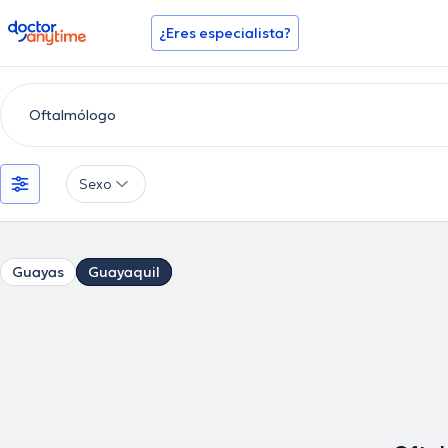
doctoranytime
¿Eres especialista?
Sexo
Guayas
Guayaquil