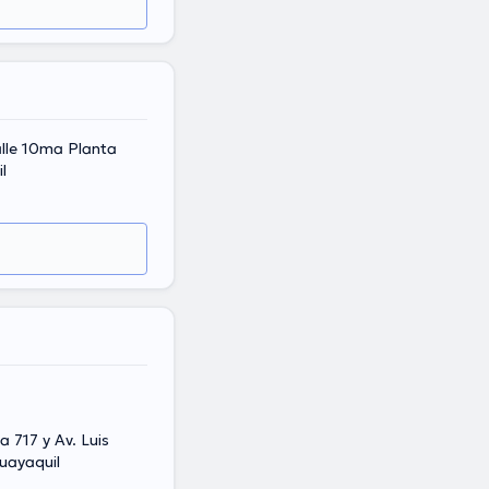
alle 10ma Planta
l
 717 y Av. Luis
uayaquil