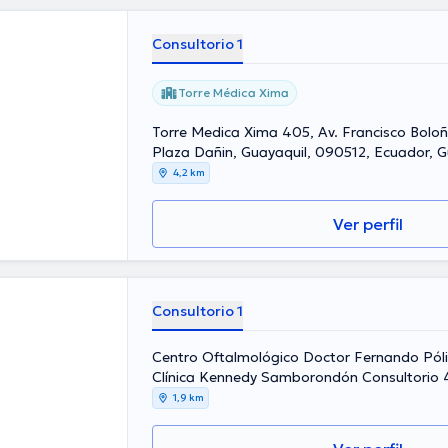
Consultorio 1
Torre Médica Xima
Torre Medica Xima 405, Av. Francisco Boloña
Plaza Dañin, Guayaquil, 090512, Ecuador, G
4,2 km
Ver perfil
Consultorio 1
Centro Oftalmológico Doctor Fernando Pól
Clínica Kennedy Samborondón Consultorio 
Guayaquil, 170616, Ecuador, Guayaquil
1,9 km