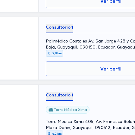
Ver perfil
Consultorio 1
Polimédico Costales Av. San Jorge 428 y C
Baja, Guayaquil, 090150, Ecuador, Guayaqui
3,8 km
Ver perfil
Consultorio 1
Torre Médica Xima
Torre Medica Xima 405, Av. Francisco Boloña
Plaza Dañin, Guayaquil, 090512, Ecuador, G
4,2 km