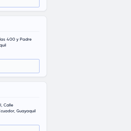
aldas 400 y Padre
uil
, Calle
090312, Ecuador, Guayaquil