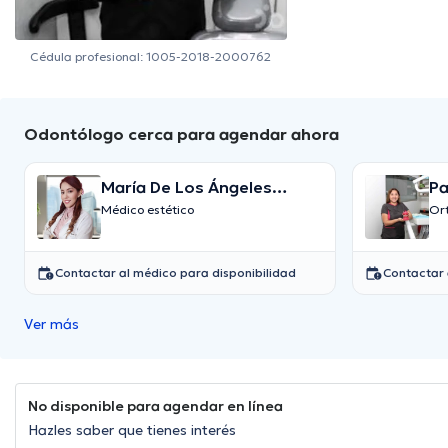
Cédula profesional: 1005-2018-2000762
Odontólogo cerca para agendar ahora
María De Los Ángeles
Pa
Caamones Villafuerte
Médico estético
Or
Contactar al médico para disponibilidad
Contactar 
Ver más
No disponible para agendar en línea
Hazles saber que tienes interés