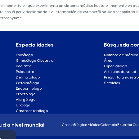
e el momento en que experimenta un síntoma médico hasta el momento en que s
nte con él por videollamada. La información de este perfil ha sido recopilada
octoranytime.
Especialidades
Búsqueda po
Psicólogo
Nombre de médico
Ginecólogo Obstetra
Área
Pediatra
Especialidad
Psiquiatra
Artículos de salud
Dermatólogo
Pregunta a nuestro
Oftalmólogo
Servicios
Endocrinólogo
Proctólogo
Alergólogo
Urólogo
Gastroenterólogo
ud a nivel mundial
Grecia
Bélgica
México
Colombia
Ecuador
Gu
ies.