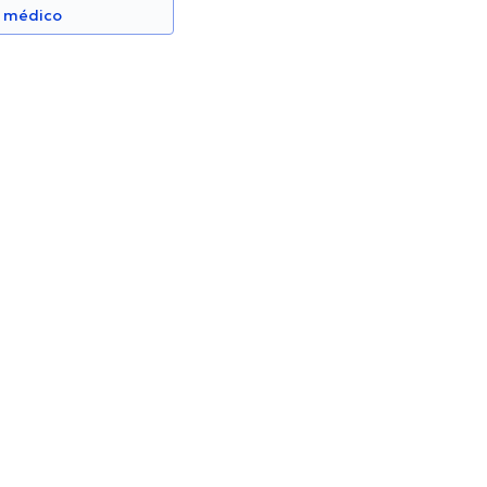
n médico
órdova