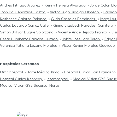
Andrés Intriago Alvarez
Kenny Herrera Alvarado
Jorge Colon El
John Paul Andrade Castro
Victor Hugo Hidalgo Olmedo
Fabrici
Katherine Galarza Polanco
Gilda Costales Fernández
Mary Lou
Carlos Eduardo Quiroz Calle
Ginna Elizabeth Paredes Quintero
Simon Bolivar Duque Solorzano
Vicente Angel Tejada Franco
El
Cesar Humberto Palacios Jurado
Joffre Jose Lara Teran
Edgar R
Veronica Tatiana Lezano Morales
Víctor Xavier Morales Quevedo
Hospitales Cercanos
Omnihospital
Torre Médica Xima
Hospital Clínica San Francisco
Hospital Clínica Kennedy
Interhospital
Medical Vision GYE Sucur
Medical Vision GYE Sucursal Norte