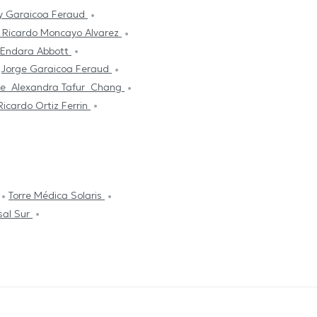
oy Garaicoa Feraud
o Ricardo Moncayo Alvarez
 Endara Abbott
Jorge Garaicoa Feraud
sie Alexandra Tafur Chang
icardo Ortiz Ferrin
Torre Médica Solaris
sal Sur