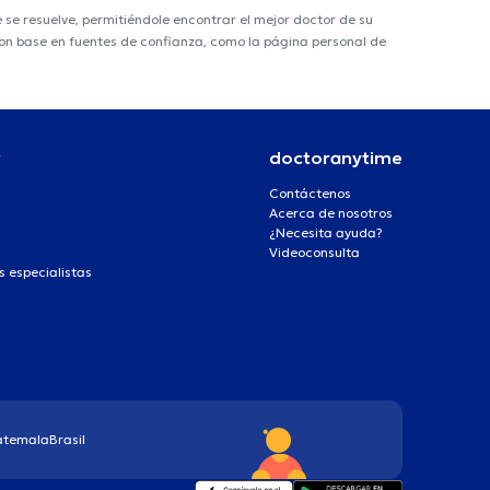
e resuelve, permitiéndole encontrar el mejor doctor de su
 con base en fuentes de confianza, como la página personal de
r
doctoranytime
Contáctenos
Acerca de nosotros
¿Necesita ayuda?
Videoconsulta
s especialistas
atemala
Brasil