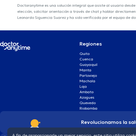
Doctoranytime es una solución integral que asiste al usuario desd
elección, solicitar orientación a través de chat y hablar directame
Leonardo Siguencia Suarez y ha sido verificada por el equipo de d
Regiones
Quito
Cuenca
Guayaquil
Manta
Portoviejo
Machala
Loja
Ambato
Azogues
Quevedo
Riobamba
Revolucionamos la sal
A fin de proporcionarle un mejor servicio, este sitio utiliza cook