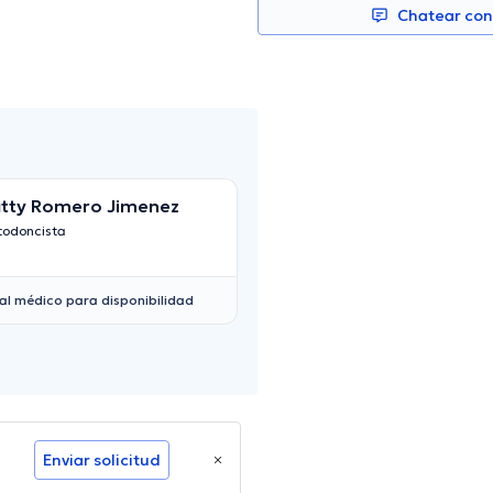
Chatear co
tty Romero Jimenez
Sofía Michelle C
Reyes
todoncista
Cirujano Máxilofacial
al médico para disponibilidad
Enviar solicitud