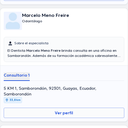
Marcelo Meno Freire
Odontólogo
Sobre el especialista
El Dentista
Marcelo Meno Freire
brinda consulta en una oficina en
Samborondón. Además de su formación académica sobresaliente,
el doctor tiene varios años de experiencia en su área de
especialidad. El Dr. cuenta con muchos años de experiencia laboral
en su disciplina. Asimismo, él ha participado como miembro de
Consultorio 1
diversas asociaciones médicas. Marcelo Meno Freire ha compartido
en múltiples conferencias con la finalidad de tener una formación
continua en su temática de especialización y ha compartido
5 KM 1, Samborondón, 92301, Guayas, Ecuador,
importantes artículos.
Samborondón
33,8 km
Ver perfil