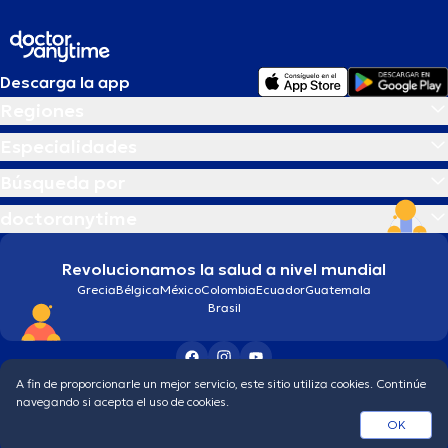
Descarga la app
Regiones
Especialidades
Búsqueda por
doctoranytime
Revolucionamos la salud a nivel mundial
Grecia
Bélgica
México
Colombia
Ecuador
Guatemala
Brasil
A fin de proporcionarle un mejor servicio, este sitio utiliza cookies. Continúe
Condiciones generales
Política de protección de los datos personales
navegando si acepta el uso de cookies.
© 2026 doctoranytime
OK