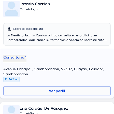
Jazmin Carrion
Odontólogo
Sobre el especialista
La Dentista
Jazmin Carrion
brinda consulta en una oficina en
Samborondón. Adicional a su formación académica sobresaliente,
la doctora tiene experiencia en su área de especialidad. La Dra.
cuenta con muchos años de experiencia laboral en su temática de
estudio. Además, ella ha participado como miembro de diversas
Consultorio 1
asociaciones médicas. Jazmin Carrion ha intervenido en diversas
conferencias con miras a tener una formación continua en su
campo de especialización y ha difundido diversos comunicados.
Avenue Principal , Samborondón, 92302, Guayas, Ecuador,
Samborondón
36,2 km
Ver perfil
Ena Caldas De Vasquez
Odontólogo