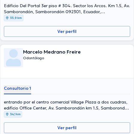
Edificio Del Portal 3er piso # 304. Sector los Arcos. Km 1.5, Av.
Samborondón, Samborondón 092301, Ecuador,
Samborondón
33,9 km
Ver perfil
Marcelo Medrano Freire
Odontólogo
Consultorio 1
entrando por el centro comercial Village Plaza a dos cuadras,
edificio Office Center, Av. Samborondón km 1.5, Samborondón
092302, Ecuador, Samborondón
34,1 km
Ver perfil