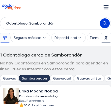
doctoranytime
Odontólogo, Samborondón
Seguros médicos
Disponibilidad
Formas de 
1
Odontólogo cerca de Samborondón
No hay Odontólogos en Samborondón para agendar en
línea. Puedes intentar con estos cerca.
Guayas
Samborondón
Guayaquil
Guayaquil Sur
G
Erika Mocha Noboa
Periodoncista, implantologa
Esp., Periodoncia
|
10.0
9 calificaciones