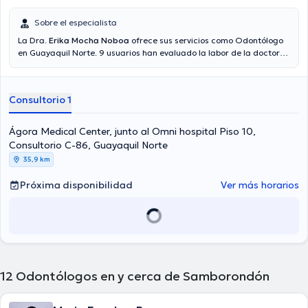
Sobre el especialista
La Dra.
Erika Mocha Noboa
ofrece sus servicios como Odontólogo
en Guayaquil Norte. 9 usuarios han evaluado la labor de la doctora.
También tiene la opción de obtener una cita médica vía video-
consulta. Aseguradoras tales como Consulta privada son
aceptadas.
Consultorio 1
Ágora Medical Center, junto al Omni hospital Piso 10,
Consultorio C-86, Guayaquil Norte
35,9 km
Próxima disponibilidad
Ver más horarios
12
Odontólogos en y cerca de Samborondón