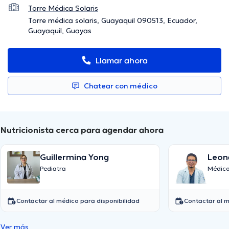
Torre Médica Solaris
Torre médica solaris, Guayaquil 090513, Ecuador,
Guayaquil, Guayas
Llamar ahora
Chatear con médico
Nutricionista cerca para agendar ahora
Guillermina Yong
Leon
Medi
Pediatra
Médico
Contactar al médico para disponibilidad
Contactar al m
Ver más