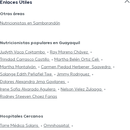
Enlaces Útiles
Otras áreas
Nutricionistas en Samborondón
Nutricionistas populares en Guayaquil
Judyth Vaca Cojitambo
Ray Moreno Chávez
Trinidad Carrasco Castillo
Martha Belén Ortiz Celi
Martha Montalván
Carmen Piedad Herbener Saavedra
Solange Edith Peñafiel Tixe
Jimmy Rodriguez
Dolores Alexandra Jima Gavilanes
Irene Sofia Alvarado Aguilera
Nelson Velez Zuloaga
Rodney Steeven Choez Farias
Hospitales Cercanos
Torre Médica Solaris
Omnihospital