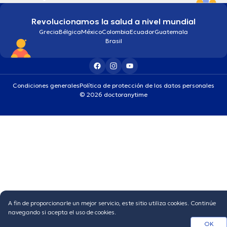
Revolucionamos la salud a nivel mundial
Grecia
Bélgica
México
Colombia
Ecuador
Guatemala
Brasil
Condiciones generales
Política de protección de los datos personales
© 2026 doctoranytime
A fin de proporcionarle un mejor servicio, este sitio utiliza cookies. Continúe
navegando si acepta el uso de cookies.
OK