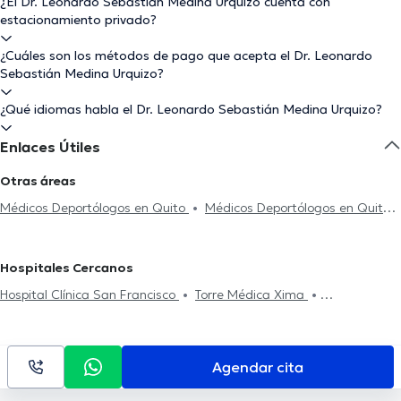
¿El Dr. Leonardo Sebastián Medina Urquizo cuenta con
estacionamiento privado?
¿Cuáles son los métodos de pago que acepta el Dr. Leonardo
Sebastián Medina Urquizo?
¿Qué idiomas habla el Dr. Leonardo Sebastián Medina Urquizo?
Enlaces Útiles
Otras áreas
Médicos Deportólogos en Quito
Médicos Deportólogos en Quito
Norte
Hospitales Cercanos
Hospital Clínica San Francisco
Torre Médica Xima
Omnihospital
Torre Médica Solaris
Hospital Clínica Kennedy
Medical Vision GYE Sucursal Sur
Interhospital
Medical Vision
GYE Sucursal Norte
Agendar cita