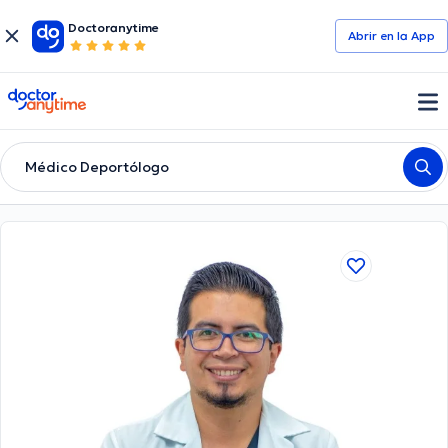
Doctoranytime
Abrir en la App
doctoranytime
Médico Deportólogo