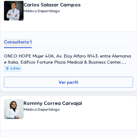
Carlos Salazar Campos
Médico Deportólogo
Consultorio 1
ONCO HOPE Mujer 406, Av. Eloy Alfaro N143. entre Alemania
e Italia, Edificio Fortune Plaza Medical & Business Center,
Quito, 171104, Ecuador, Quito
5,8 km
Ver perfil
Rommy Correa Carvajal
Médico Deportólogo