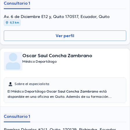
Consultorio 1
Av. 6 de Diciembre E12 y, Quito 170517, Ecuador, Quito
6,3 km
Ver perfil
Oscar Saul Concha Zambrano
Médico Deportólogo
Sobre el especialista
El Médico Deportólogo
Oscar Saul Concha Zambrano
está
disponible en una oficina en Quito. Además de su formación
académica sobresaliente, el doctor tiene experiencia en su área de
especialidad. El profesional de la salud tiene numerosos años de
experiencia laboral en su ámbito de estudio. Así mismo, él se ha
Consultorio 1
desempeñado como miembro de diversas asociaciones médicas.
Oscar Saul Concha Zambrano ha participado en abundantes
conferencias con el ideal de tener una formación continua en su
Ramírez Dávalos #241, Quito, 170129, Pichincha, Ecuador,