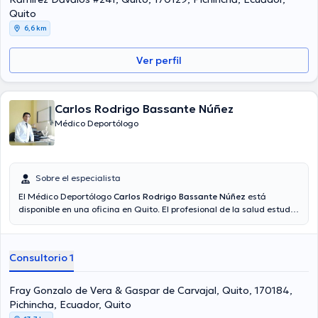
ámbito de especialización y ha anunciado diferentes comunicados.
Quito
6,6 km
Ver perfil
Carlos Rodrigo Bassante Núñez
Médico Deportólogo
Sobre el especialista
El Médico Deportólogo
Carlos Rodrigo Bassante Núñez
está
disponible en una oficina en Quito. El profesional de la salud estudió
en la Universidad Católica Del Ecuador y tiene varios años de
experiencia en su área de especialidad. El médico cuenta con varios
años de experiencia laboral en su disciplina. Inclusive, él se ha
Consultorio 1
desempeñado como miembro de diversas asociaciones médicas.
Carlos Rodrigo Bassante Núñez ha compartido en innumerables
conferencias con el objetivo de tener una formación continua en su
Fray Gonzalo de Vera & Gaspar de Carvajal, Quito, 170184,
campo de especialización y ha publicado numerosos artículos.
Pichincha, Ecuador, Quito
Español son las lenguas usados por el especialista.