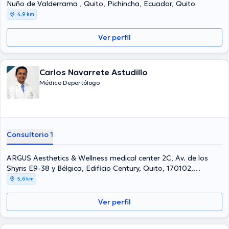
Nuño de Valderrama , Quito, Pichincha, Ecuador, Quito
4,9 km
Ver perfil
Carlos Navarrete Astudillo
Médico Deportólogo
Consultorio 1
ARGUS Aesthetics & Wellness medical center 2C, Av. de los
Shyris E9-38 y Bélgica, Edificio Century, Quito, 170102,
Ecuador, Quito
5,6 km
Ver perfil