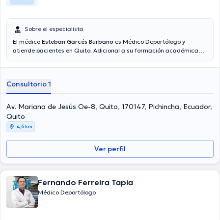
Sobre el especialista
El médico
Esteban Garcés Burbano
es Médico Deportólogo y
atiende pacientes en Quito. Adicional a su formación académica
sobresaliente, el doctor tiene amplios conocimientos en su área de
especialidad. El médico cuenta con varios años de experiencia
laboral en su ámbito de estudio. Adicionalmente, él ha participado
Consultorio 1
como miembro de diversas asociaciones médicas. Esteban Garcés
Burbano ha cooperado en considerables conferencias con la meta
de tener una formación continua en su ámbito de especialización y
Av. Mariana de Jesús Oe-8, Quito, 170147, Pichincha, Ecuador,
ha publicado diversos artículos. Español, Inglés son los lenguajes
Quito
hablados por el profesional de la salud.
4,6 km
Ver perfil
Fernando Ferreira Tapia
Médico Deportólogo