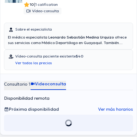
|
10
1 calification
Vídeo-consulta
Sobre el especialista
El médico especialista
Leonardo Sebastián Medina Urquizo
ofrece
sus servicios como Médico Deportólogo en Guayaquil. También
puede obtener una cita médica vía consulta mediante video.
Aseguradoras tales como Consulta privada, Vía reembolso con
Vídeo-consulta paciente existente
$40
cualquier aseguradora son aceptadas. El precio de la consulta con
Ver todos los precios
el médico Leonardo Sebastián Medina Urquizo es de $50.
Videoconsulta
Consultorio 1
Disponibilidad remota
Próxima disponibilidad
Ver más horarios