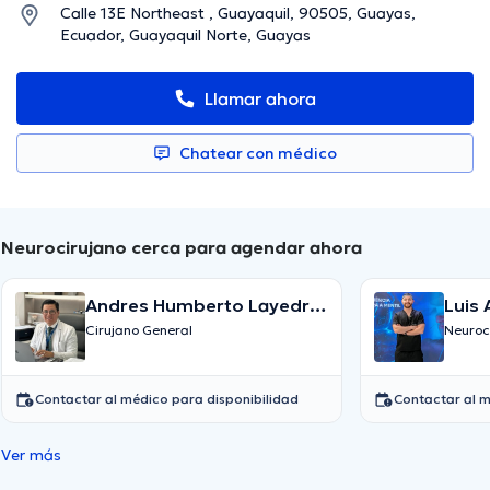
Calle 13E Northeast , Guayaquil, 90505, Guayas,
Ecuador, Guayaquil Norte, Guayas
Llamar ahora
Chatear con médico
Neurocirujano cerca para agendar ahora
Andres Humberto Layedra
Luis 
Torres
Serr
Cirujano General
Neuroc
Contactar al médico para disponibilidad
Contactar al m
Ver más