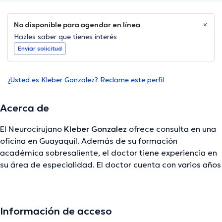
No disponible para agendar en línea
Hazles saber que tienes interés
Enviar solicitud
¿Usted es Kleber Gonzalez? Reclame este perfil
Acerca de
El Neurocirujano
Kleber Gonzalez
ofrece consulta en una
oficina en Guayaquil. Además de su formación
académica sobresaliente, el doctor tiene experiencia en
su área de especialidad. El doctor cuenta con varios años
de experiencia laboral en su temática de estudio.
También, él se ha destacados como miembro de diversas
asociaciones médicas. Kleber Gonzalez ha participado en
Información de acceso
considerables conferencias con miras a tener una