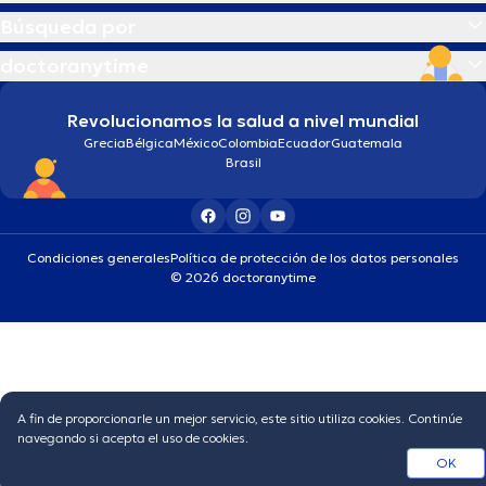
Búsqueda por
doctoranytime
Revolucionamos la salud a nivel mundial
Grecia
Bélgica
México
Colombia
Ecuador
Guatemala
Brasil
Condiciones generales
Política de protección de los datos personales
© 2026 doctoranytime
A fin de proporcionarle un mejor servicio, este sitio utiliza cookies. Continúe
navegando si acepta el uso de cookies.
OK