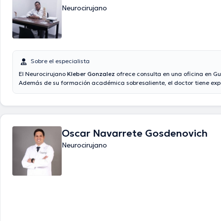
Neurocirujano
Sobre el especialista
El Neurocirujano
Kleber Gonzalez
ofrece consulta en una oficina en Gu
Además de su formación académica sobresaliente, el doctor tiene exp
área de especialidad. El doctor cuenta con varios años de experiencia 
temática de estudio. También, él se ha destacados como miembro de 
asociaciones médicas. Kleber Gonzalez ha participado en considerabl
con miras a tener una formación continua en su ámbito de especializa
publicado diversas ediciones.
Oscar Navarrete Gosdenovich
Neurocirujano