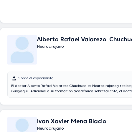
Alberto Rafael Valarezo Chuchu
Neurocirujano
Sobre el especialista
El doctor Alberto Rafael Valarezo Chuchuca es Neurocirujano y recibe
Guayaquil. Adicional a su formación académica sobresaliente, el docto
años de experiencia en su área de especialidad. El Dr. cuenta con vari
experiencia laboral en su ámbito de estudio. De igual forma, él se ha
como miembro de diversas asociaciones médicas. Alberto Rafael Val
ha contribuido en cuantiosas conferencias con miras a tener una form
en su campo de especialización y ha compartido diferentes publicacio
Ivan Xavier Mena Blacio
Neurocirujano