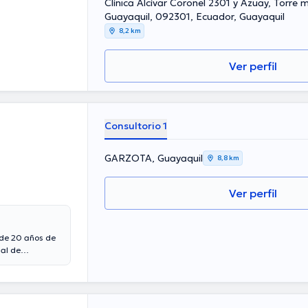
Clínica Alcívar Coronel 2301 y Azuay, Torre m
Guayaquil, 092301, Ecuador, Guayaquil
8,2 km
Ver perfil
Consultorio 1
GARZOTA, Guayaquil
8,8 km
Ver perfil
 de 20 años de
nal de
a Cirugía