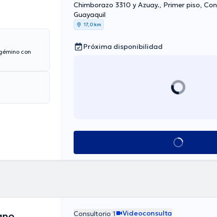
Chimborazo 3310 y Azuay., Primer piso, Consultorio 2,
Guayaquil
17,0 km
Próxima disponibilidad
igémino con
Ver más horarios
Videoconsulta
Consultorio 1
ano