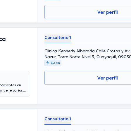
Ver perfil
Consultorio 1
ca
Clínica Kennedy Alborada Calle Crotos y Av
Nazur, Torre Norte Nivel 3, Guayaquil, 0905
Guayaquil
8,2 km
Ver perfil
 pacientes en
r tiene varios
os años de
 desempeñado
arezo Chuchuca
ación continua
nes.
Consultorio 1