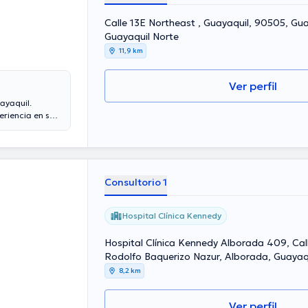
Calle 13E Northeast , Guayaquil, 90505, Gu
Guayaquil Norte
11,9 km
Ver perfil
ayaquil.
eriencia en su
laboral en su
diversas
es conferencias
ción y ha
Consultorio 1
Hospital Clínica Kennedy
Hospital Clínica Kennedy Alborada 409, Call
Rodolfo Baquerizo Nazur, Alborada, Guayaq
Ecuador, Guayaquil Norte
8,2 km
Ver perfil