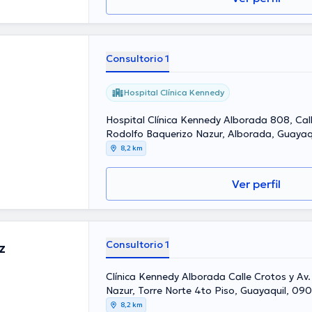
Consultorio 1
Hospital Clínica Kennedy
Hospital Clínica Kennedy Alborada 808, Call
Rodolfo Baquerizo Nazur, Alborada, Guayaq
Ecuador, Guayaquil
8,2 km
Ver perfil
Consultorio 1
z
Clínica Kennedy Alborada Calle Crotos y Av
Nazur, Torre Norte 4to Piso, Guayaquil, 09
Guayaquil
8,2 km