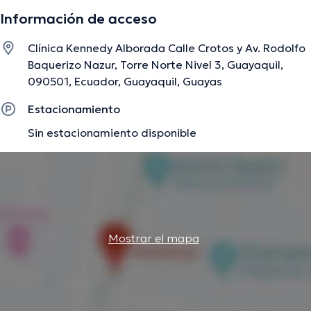
desempeñado como miembro de diversas asociaciones
Información de acceso
médicas. Alberto Rafael Valarezo Chuchuca ha
contribuido en cuantiosas conferencias con miras a tener
Clínica Kennedy Alborada Calle Crotos y Av. Rodolfo
una formación continua en su campo de especialización y
Baquerizo Nazur, Torre Norte Nivel 3, Guayaquil,
ha compartido diferentes publicaciones.
090501, Ecuador, Guayaquil, Guayas
Estacionamiento
La descripción fue editada por el equipo de doctoranytime, con base en
Sin estacionamiento disponible
información verificada.
Mostrar el mapa