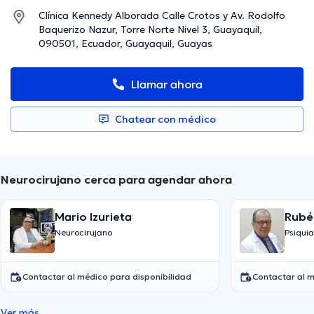
Clínica Kennedy Alborada Calle Crotos y Av. Rodolfo
Baquerizo Nazur, Torre Norte Nivel 3, Guayaquil,
090501, Ecuador, Guayaquil, Guayas
Llamar ahora
Chatear con médico
Neurocirujano cerca para agendar ahora
Mario Izurieta
Rubé
Neurocirujano
Psiquia
Contactar al médico para disponibilidad
Contactar al m
Ver más