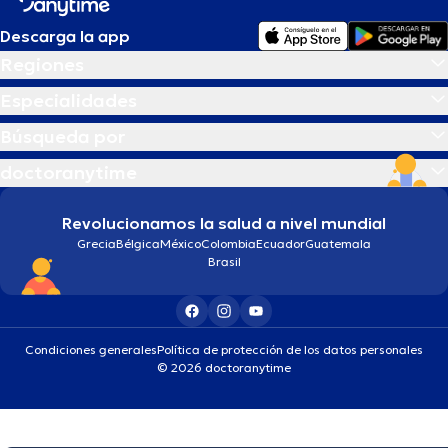
Descarga la app
Regiones
Especialidades
Búsqueda por
doctoranytime
Revolucionamos la salud a nivel mundial
Grecia
Bélgica
México
Colombia
Ecuador
Guatemala
Brasil
Condiciones generales
Política de protección de los datos personales
© 2026 doctoranytime