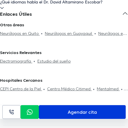
¿Qué idiomas habla el Dr. David Altamirano Escobar?
Enlaces Útiles
Otras áreas
Neurólogos en Quito
Neurólogos en Guayaquil
Neurólogos en
Ambato
Servicios Relevantes
Electromiografía
Estudio del sueño
Hospitales Cercanos
CEPI Centro de la Piel
Centro Médico Citimed
Mentalmed
Clínica Sancho: Citimed
Hospital Metropolitano
Fortune Plaza
Business Center
Centro Médico Meditrópoli
Centro de La
Visión (Doctores Gabela)
Rogteam Dental Studio
Rgp
Agendar cita
Orthodentis
Clínica Sancho: Av. 6 de Diciembre
Smile District
Hospital Axxis
Kenzen Medical Center
Clínica Sancho: Av.