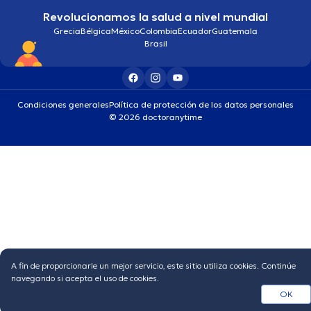
Revolucionamos la salud a nivel mundial
Grecia
Bélgica
México
Colombia
Ecuador
Guatemala
Brasil
Condiciones generales
Política de protección de los datos personales
© 2026 doctoranytime
A fin de proporcionarle un mejor servicio, este sitio utiliza cookies. Continúe
navegando si acepta el uso de cookies.
OK