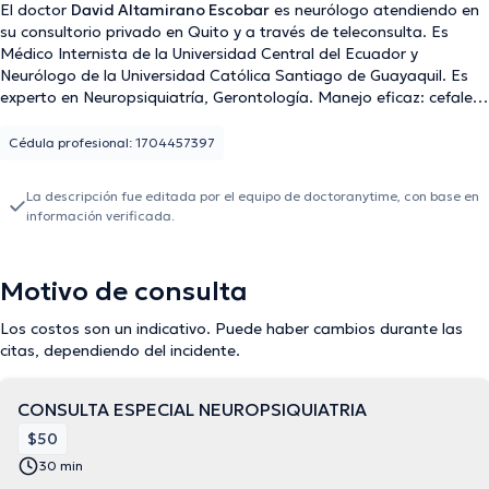
El doctor
David Altamirano Escobar
es neurólogo atendiendo en
su consultorio privado en Quito y a través de teleconsulta. Es
Médico Internista de la Universidad Central del Ecuador y
Neurólogo de la Universidad Católica Santiago de Guayaquil. Es
experto en Neuropsiquiatría, Gerontología. Manejo eficaz: cefalea-
demencia- vértigo- ansiedad- depresión- estrés- temblor-
parkinson- epilepsia- Enf Cerebro Vascular- trauma craneal-
Cédula profesional: 1704457397
tumor- Dolor Cervical- lumbosiatica- neuropatias- miopatias,
entre otros.
La descripción fue editada por el equipo de doctoranytime, con base en
información verificada.
Motivo de consulta
Los costos son un indicativo. Puede haber cambios durante las
citas, dependiendo del incidente.
CONSULTA ESPECIAL NEUROPSIQUIATRIA
$50
30 min