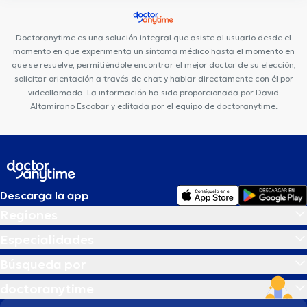
Amazonas
Fortune Plaza Torre Alemania
Centro Quirúrgico Da
Vinci
Hospital de los Valles
Consultorio Quito
Medical Vision
Doctoranytime es una solución integral que asiste al usuario desde el
UIO
momento en que experimenta un síntoma médico hasta el momento en
que se resuelve, permitiéndole encontrar el mejor doctor de su elección,
solicitar orientación a través de chat y hablar directamente con él por
videollamada. La información ha sido proporcionada por David
Altamirano Escobar y editada por el equipo de doctoranytime.
Descarga la app
Regiones
Especialidades
Búsqueda por
doctoranytime