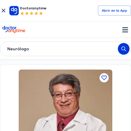
Doctoranytime
Abrir en la App
doctoranytime
Neurólogo