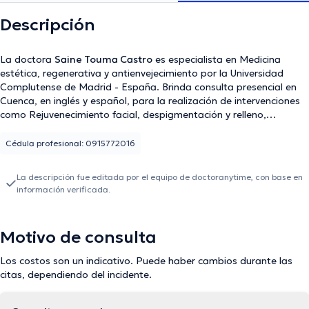
Descripción
La doctora
Saine Touma Castro
es especialista en Medicina
estética, regenerativa y antienvejecimiento por la Universidad
Complutense de Madrid - España. Brinda consulta presencial en
Cuenca, en inglés y español, para la realización de intervenciones
como Rejuvenecimiento facial, despigmentación y relleno,
aplicación de Toxina Botulinica (botox), despigmentación corporal,
fibrosis, láser, entre otros.
Cédula profesional: 0915772016
La descripción fue editada por el equipo de doctoranytime, con base en
información verificada.
Motivo de consulta
Los costos son un indicativo. Puede haber cambios durante las
citas, dependiendo del incidente.