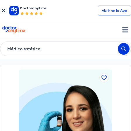
Doctoranytime
Abrir en la App
doctoranytime
Médico estético