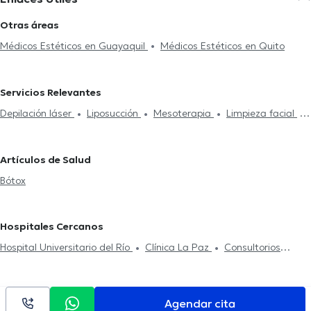
Otras áreas
Médicos Estéticos en Guayaquil
Médicos Estéticos en Quito
Servicios Relevantes
Depilación láser
Liposucción
Mesoterapia
Limpieza facial
Bótox
Rellenos de ácido hialurónico
Pérdida de cabello /
Alopecia
Artículos de Salud
Bótox
Hospitales Cercanos
Hospital Universitario del Río
Clínica La Paz
Consultorios
Monte Sinaí Torre IV
Agendar cita