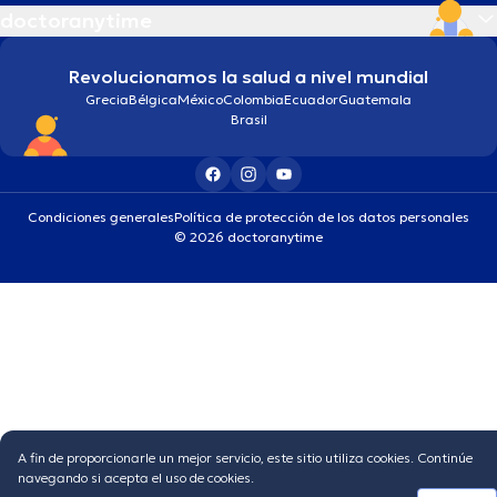
doctoranytime
Revolucionamos la salud a nivel mundial
Grecia
Bélgica
México
Colombia
Ecuador
Guatemala
Brasil
Condiciones generales
Política de protección de los datos personales
© 2026 doctoranytime
A fin de proporcionarle un mejor servicio, este sitio utiliza cookies. Continúe
navegando si acepta el uso de cookies.