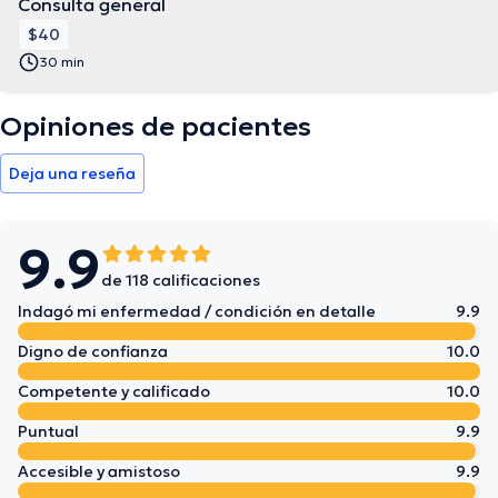
Consulta general
$40
30 min
Opiniones de pacientes
Deja una reseña
9.9
de 118 calificaciones
Indagó mi enfermedad / condición en detalle
9.9
Digno de confianza
10.0
Competente y calificado
10.0
Puntual
9.9
Accesible y amistoso
9.9