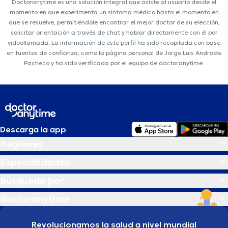
Doctoranytime es una solución integral que asiste al usuario desde el
momento en que experimenta un síntoma médico hasta el momento en
que se resuelve, permitiéndole encontrar el mejor doctor de su elección,
solicitar orientación a través de chat y hablar directamente con él por
videollamada. La información de este perfil ha sido recopilada con base
en fuentes de confianza, como la página personal de Jorge Luis Andrade
Pacheco y ha sido verificada por el equipo de doctoranytime.
Descarga la app
Regiones
Especialidades
Búsqueda por
doctoranytime
Revolucionamos la salud a nivel mundial