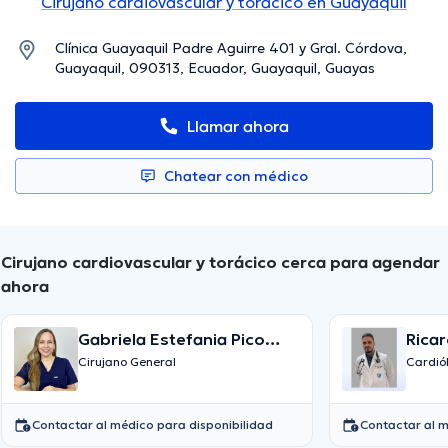
Cirujano cardiovascular y torácico en Guayaquil
Clínica Guayaquil Padre Aguirre 401 y Gral. Córdova,
Guayaquil, 090313, Ecuador, Guayaquil, Guayas
Llamar ahora
Chatear con médico
Cirujano cardiovascular y torácico cerca para agendar
ahora
Gabriela Estefania Pico
Rica
Loor
Cirujano General
Cardió
Contactar al médico para disponibilidad
Contactar al m