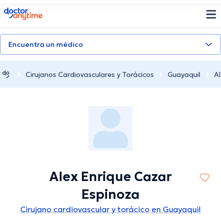
doctoranytime
Encuentra un médico
Cirujanos Cardiovasculares y Torácicos
Guayaquil
A
Alex Enrique Cazar
Espinoza
Cirujano cardiovascular y torácico en Guayaquil