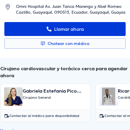
Omni Hospital Av. Juan Tanca Marengo y Abel Romeo
Castillo, Guayaquil, 090513, Ecuador, Guayaquil, Guayas
Llamar ahora
Chatear con médico
Cirujano cardiovascular y torácico cerca para agendar
ahora
Gabriela Estefania Pico
Rica
Loor
Cirujano General
Cardió
Contactar al médico para disponibilidad
Contactar al m