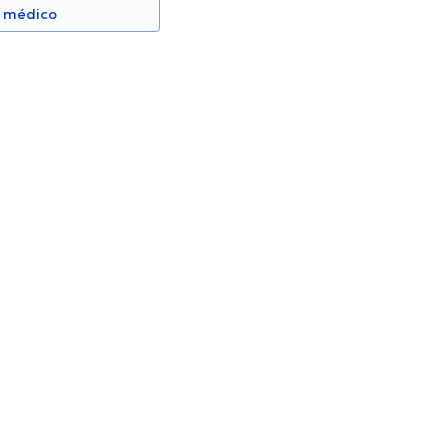
n médico
Claudio Galarza Maldonado
Reumatólogo