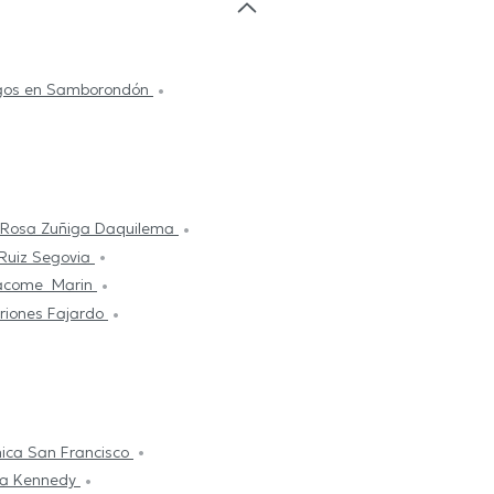
ogos en Samborondón
a Rosa Zuñiga Daquilema
Ruiz Segovia
 Jacome Marin
Briones Fajardo
ínica San Francisco
ica Kennedy