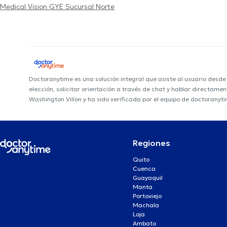
Medical Vision GYE Sucursal Norte
Doctoranytime es una solución integral que asiste al usuario desd
elección, solicitar orientación a través de chat y hablar directame
Washington Villon y ha sido verificada por el equipo de doctoranyti
Regiones
Quito
Cuenca
Guayaquil
Manta
Portoviejo
Machala
Loja
Ambato