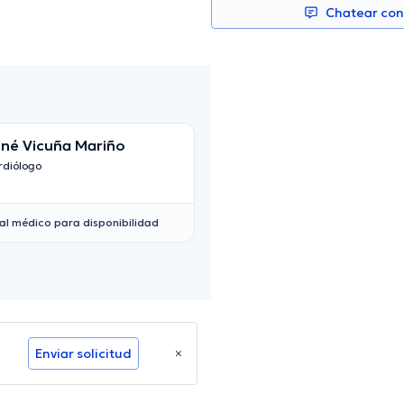
Chatear co
né Vicuña Mariño
Alvaro Gudiño
rdiólogo
Cardiólogo
al médico para disponibilidad
Enviar solicitud