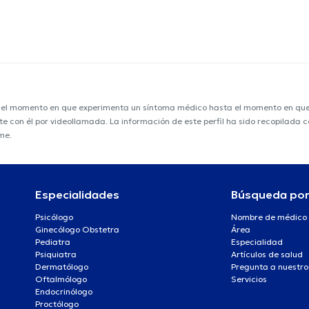
e el momento en que experimenta un síntoma médico hasta el momento en que s
nte con él por videollamada. La información de este perfil ha sido recopilada
me.
Especialidades
Búsqueda po
Psicólogo
Nombre de médico
Ginecólogo Obstetra
Área
Pediatra
Especialidad
Psiquiatra
Artículos de salud
Dermatólogo
Pregunta a nuestro
Oftalmólogo
Servicios
Endocrinólogo
Proctólogo