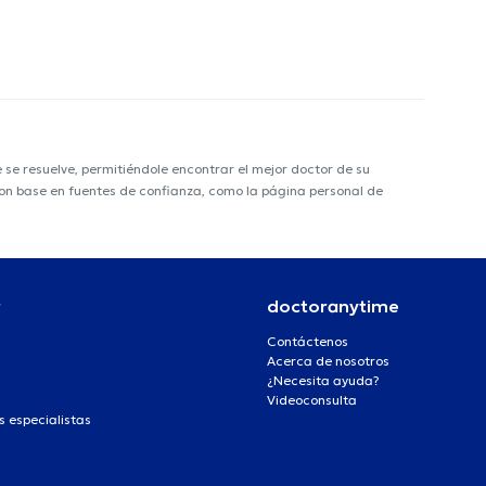
e resuelve, permitiéndole encontrar el mejor doctor de su
 con base en fuentes de confianza, como la página personal de
r
doctoranytime
Contáctenos
Acerca de nosotros
¿Necesita ayuda?
Videoconsulta
s especialistas