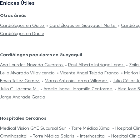
Enlaces Útiles
Otras áreas
Cardiólogos en Quito
Cardiólogos en Guayaquil Norte
Cardiól
Cardiólogos en Daule
Cardiólogos populares en Guayaquil
Ana Lourdes Naveda Guerrero
Raul Alberto Intriago Lopez
Zoil
Lelio Alvarado Villavicencio
Vicente Angel Tejada Franco
Marlon 
Erwin Tellez Gomez
Marco Antonio Larrea Villamar
Julio César
Julio C. Jácome M.
Amelia Isabel Jaramillo Conforme
Alex Jose 
Jorge Andrade Garcia
Hospitales Cercanos
Medical Vision GYE Sucursal Sur
Torre Médica Xima
Hospital Cl
Omnihospital
Torre Médica Solaris
Interhospital
Hospital Clín