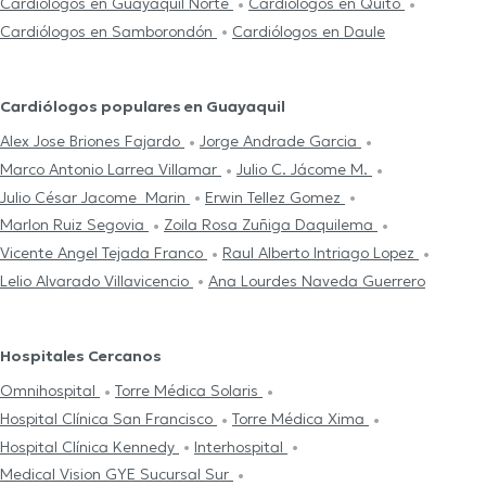
Cardiólogos en Guayaquil Norte
Cardiólogos en Quito
Cardiólogos en Samborondón
Cardiólogos en Daule
Cardiólogos populares en Guayaquil
Alex Jose Briones Fajardo
Jorge Andrade Garcia
Marco Antonio Larrea Villamar
Julio C. Jácome M.
Julio César Jacome Marin
Erwin Tellez Gomez
Marlon Ruiz Segovia
Zoila Rosa Zuñiga Daquilema
Vicente Angel Tejada Franco
Raul Alberto Intriago Lopez
Lelio Alvarado Villavicencio
Ana Lourdes Naveda Guerrero
Hospitales Cercanos
Omnihospital
Torre Médica Solaris
Hospital Clínica San Francisco
Torre Médica Xima
Hospital Clínica Kennedy
Interhospital
Medical Vision GYE Sucursal Sur