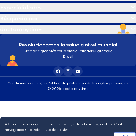
Especialidades
Búsqueda por
doctoranytime
Revolucionamos la salud a nivel mundial
Grecia
Bélgica
México
Colombia
Ecuador
Guatemala
Brasil
Condiciones generales
Política de protección de los datos personales
© 2026 doctoranytime
A fin de proporcionarle un mejor servicio, este sitio utiliza cookies. Continúe
navegando si acepta el uso de cookies.