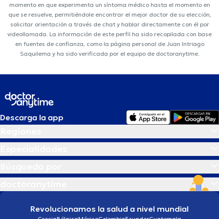
momento en que experimenta un síntoma médico hasta el momento en
que se resuelve, permitiéndole encontrar el mejor doctor de su elección,
solicitar orientación a través de chat y hablar directamente con él por
videollamada. La información de este perfil ha sido recopilada con base
en fuentes de confianza, como la página personal de Juan Intriago
Saquilema y ha sido verificada por el equipo de doctoranytime.
Descarga la app
Regiones
Especialidades
Búsqueda por
doctoranytime
Revolucionamos la salud a nivel mundial
Grecia
Bélgica
México
Colombia
Ecuador
Guatemala