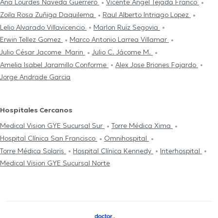
Ana Lourdes Naveda Guerrero
Vicente Angel Tejada Franco
Zoila Rosa Zuñiga Daquilema
Raul Alberto Intriago Lopez
Lelio Alvarado Villavicencio
Marlon Ruiz Segovia
Erwin Tellez Gomez
Marco Antonio Larrea Villamar
Julio César Jacome Marin
Julio C. Jácome M.
Amelia Isabel Jaramillo Conforme
Alex Jose Briones Fajardo
Jorge Andrade Garcia
Hospitales Cercanos
Medical Vision GYE Sucursal Sur
Torre Médica Xima
Hospital Clínica San Francisco
Omnihospital
Torre Médica Solaris
Hospital Clínica Kennedy
Interhospital
Medical Vision GYE Sucursal Norte