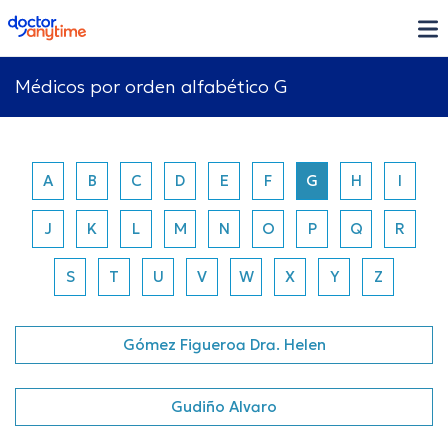
doctoranytime
Médicos por orden alfabético G
A
B
C
D
E
F
G
H
I
J
K
L
M
N
O
P
Q
R
S
T
U
V
W
X
Y
Z
Gómez Figueroa Dra. Helen
Gudiño Alvaro