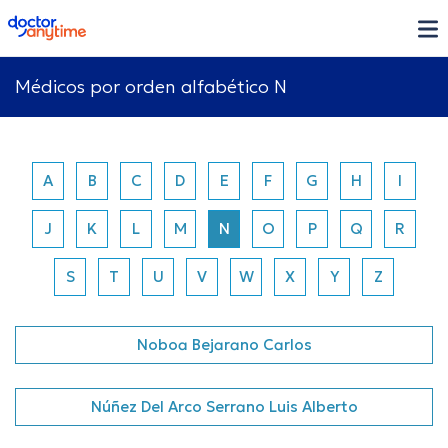
doctoranytime
Médicos por orden alfabético N
A
B
C
D
E
F
G
H
I
J
K
L
M
N
O
P
Q
R
S
T
U
V
W
X
Y
Z
Noboa Bejarano Carlos
Núñez Del Arco Serrano Luis Alberto