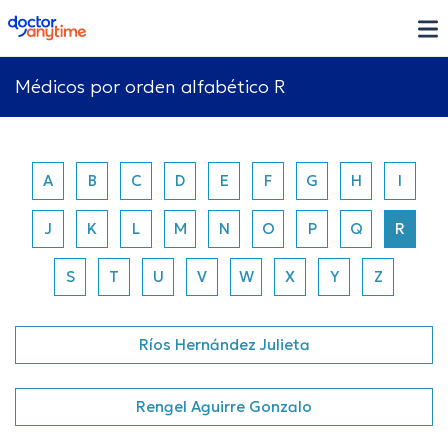
doctoranytime
Médicos por orden alfabético R
A
B
C
D
E
F
G
H
I
J
K
L
M
N
O
P
Q
R
S
T
U
V
W
X
Y
Z
Ríos Hernández Julieta
Rengel Aguirre Gonzalo