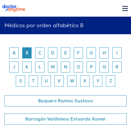
doctoranytime
Médicos por orden alfabético B
A
B
C
D
E
F
G
H
I
J
K
L
M
N
O
P
Q
R
S
T
U
V
W
X
Y
Z
Baquero Ramos Gustavo
Barragán Valdivieso Estuardo Xavier