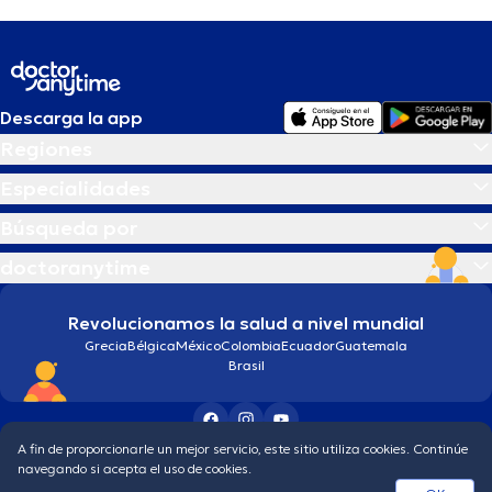
Descarga la app
Regiones
Especialidades
Búsqueda por
doctoranytime
Revolucionamos la salud a nivel mundial
Grecia
Bélgica
México
Colombia
Ecuador
Guatemala
Brasil
A fin de proporcionarle un mejor servicio, este sitio utiliza cookies. Continúe
Condiciones generales
Política de protección de los datos personales
navegando si acepta el uso de cookies.
© 2026 doctoranytime